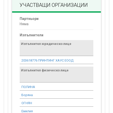
УЧАСТВАЩИ ОРГАНИЗАЦИИ
Партньори
Няма
Изпълнители
Изпълнител юридическо лице
Договор
стойност
проекта*
203618776 ПРИНТИНГ ХАУС ЕООД
460.16
Изпълнител физическо лице
Договор
стойност
проекта*
ПОЛИНА
8 589.71
Боряна
8 569.25
ОГНЯН
920.33
Емилия
0.00