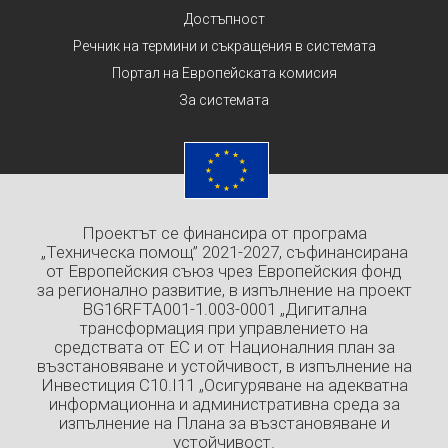
Достъпност
Речник на термини и съкращения в системата
Портал на Европейската комисия
За системата
Проектът се финансира от програма
„Техническа помощ” 2021-2027, съфинансирана
от Европейския съюз чрез Европейския фонд
за регионално развитие, в изпълнение на проект
BG16RFTA001-1.003-0001 „Дигитална
трансформация при управлението на
средствата от ЕС и от Националния план за
възстановяване и устойчивост, в изпълнение на
Инвестиция C10.I11 „Осигуряване на адекватна
информационна и административна среда за
изпълнение на Плана за възстановяване и
устойчивост.