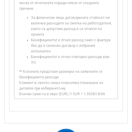
ниска от отчетената поради някоя от следните
причини:
За физически лица договорената стойност не
включва разходите за сметка на работодателя,
които са допустим разход и се отчитат по
проекта
Бенефициентът е отчел разход само с фактура
без да е сключен договор с избрания
изпълнител
Бенефициентът е отчел повторно разходи към
УО
** Колоната представя размерът на заявените от
бенефициента разходи
Елемент в светло синьо позволява показване на
детайли при избирането му
Всички суми са в евро (EUR) /1 EUR = 1,95583 BGN