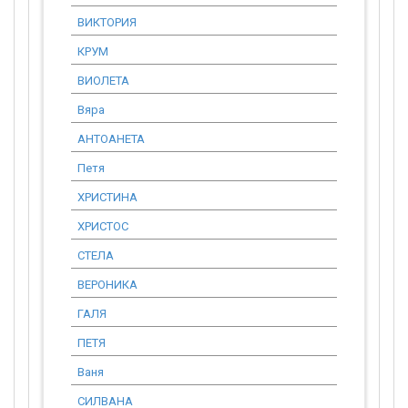
ВИКТОРИЯ
6 186.63
КРУМ
1 840.66
ВИОЛЕТА
10 314.80
Вяра
920.33
АНТОАНЕТА
1 840.65
Петя
7 720.51
ХРИСТИНА
1 329.36
ХРИСТОС
920.33
СТЕЛА
6 186.63
ВЕРОНИКА
920.33
ГАЛЯ
920.33
ПЕТЯ
2 068.46
Ваня
4 448.24
СИЛВАНА
1 866.22