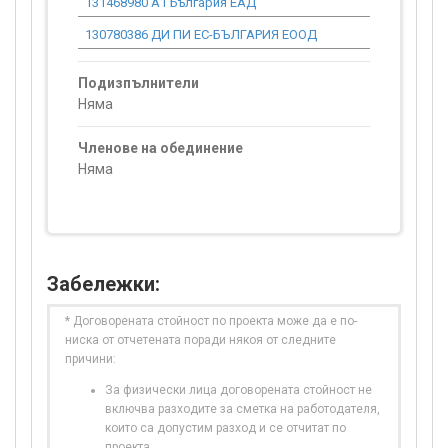
131468980 А1 България ЕАД
0.00
130780386 ДИ ПИ ЕС-БЪЛГАРИЯ ЕООД
0.00
Подизпълнители
Няма
Членове на обединение
Няма
Забележки:
* Договорената стойност по проекта може да е по-
ниска от отчетената поради някоя от следните
причини:
За физически лица договорената стойност не
включва разходите за сметка на работодателя,
които са допустим разход и се отчитат по
проекта