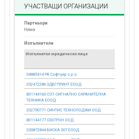
УЧАСТВАЩИ ОРГАНИЗАЦИИ
Партньори
Няма
Изпълнители
Изпълнител юридическо лице
Договор
стойност
проекта*
04885414 РА Софтуер с.р.о.
0.00
202472286 3ДБГПРИНТ ЕООД
0.00
831144160 СОТ-СИГНАЛНО ОХРАНИТЕЛНА
0.00
ТЕХНИКА ЕООД
202790771 СИНТИС ТЕХНОЛОДЖИ ООД
0.00
831144177 СЕКТРОН ООД
0.00
200872844 БИСКА 007 ЕООД
0.00