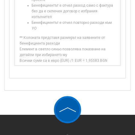
Бенефициентът е отчел разход само с фактура
без да е сключен договор с избрания
изпълнител
Бенефициентът е отчел повторно разходи към
УО
** Колоната представя размерът на заявените от
бенефициента разходи
Елемент в светло синьо позволява показване на
детайли при избирането му
Всички суми са в евро (EUR) /1 EUR = 1,95583 BGN