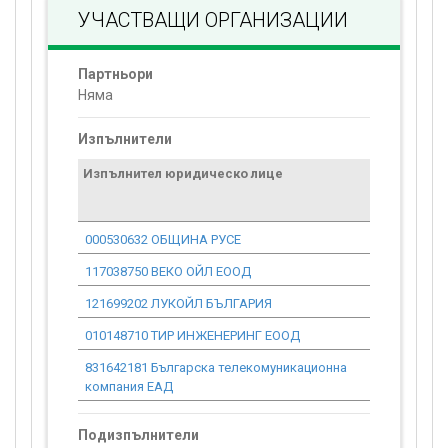
УЧАСТВАЩИ ОРГАНИЗАЦИИ
Партньори
Няма
Изпълнители
Изпълнител юридическо лице
Договор
стойност
проекта*
000530632 ОБЩИНА РУСЕ
0.00
117038750 ВЕКО ОЙЛ ЕООД
0.00
121699202 ЛУКОЙЛ БЪЛГАРИЯ
0.00
010148710 ТИР ИНЖЕНЕРИНГ ЕООД
0.00
831642181 Българска телекомуникационна
0.00
компания ЕАД
Подизпълнители