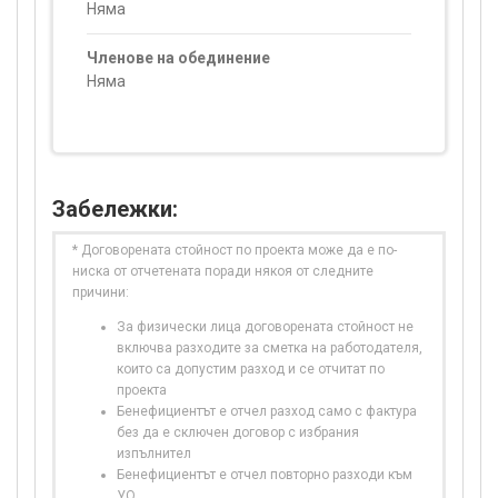
Няма
Членове на обединение
Няма
Забележки:
* Договорената стойност по проекта може да е по-
ниска от отчетената поради някоя от следните
причини:
За физически лица договорената стойност не
включва разходите за сметка на работодателя,
които са допустим разход и се отчитат по
проекта
Бенефициентът е отчел разход само с фактура
без да е сключен договор с избрания
изпълнител
Бенефициентът е отчел повторно разходи към
УО