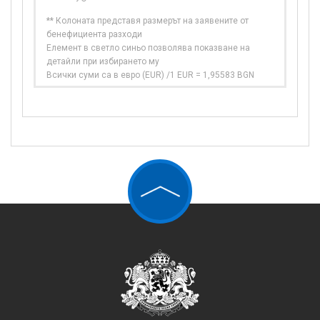
** Колоната представя размерът на заявените от
бенефициента разходи
Елемент в светло синьо позволява показване на
детайли при избирането му
Всички суми са в евро (EUR) /1 EUR = 1,95583 BGN