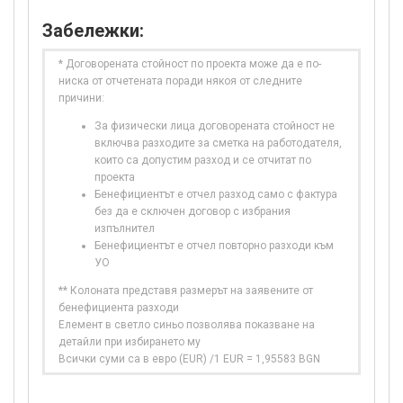
Забележки:
* Договорената стойност по проекта може да е по-
ниска от отчетената поради някоя от следните
причини:
За физически лица договорената стойност не
включва разходите за сметка на работодателя,
които са допустим разход и се отчитат по
проекта
Бенефициентът е отчел разход само с фактура
без да е сключен договор с избрания
изпълнител
Бенефициентът е отчел повторно разходи към
УО
** Колоната представя размерът на заявените от
бенефициента разходи
Елемент в светло синьо позволява показване на
детайли при избирането му
Всички суми са в евро (EUR) /1 EUR = 1,95583 BGN