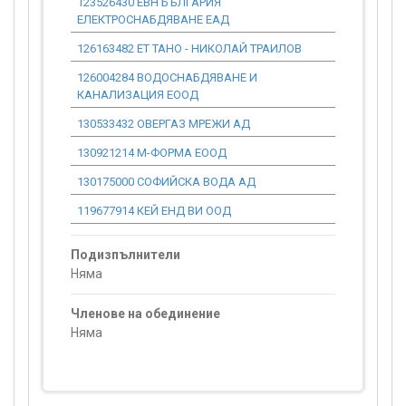
123526430 ЕВН БЪЛГАРИЯ
0.00
ЕЛЕКТРОСНАБДЯВАНЕ ЕАД
126163482 ЕТ ТАНО - НИКОЛАЙ ТРАИЛОВ
0.00
126004284 ВОДОСНАБДЯВАНЕ И
0.00
КАНАЛИЗАЦИЯ ЕООД
130533432 ОВЕРГАЗ МРЕЖИ АД
81 878.28
130921214 М-ФОРМА ЕООД
0.00
130175000 СОФИЙСКА ВОДА АД
0.00
119677914 КЕЙ ЕНД ВИ ООД
0.00
Подизпълнители
Няма
Членове на обединение
Няма