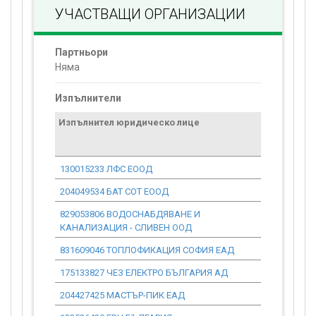
УЧАСТВАЩИ ОРГАНИЗАЦИИ
Партньори
Няма
Изпълнители
Изпълнител юридическо лице
Договор
стойност
проекта*
130015233 ЛФС ЕООД
0.00
204049534 БАТ СОТ ЕООД
0.00
829053806 ВОДОСНАБДЯВАНЕ И
0.00
КАНАЛИЗАЦИЯ - СЛИВЕН ООД
831609046 ТОПЛОФИКАЦИЯ СОФИЯ ЕАД
0.00
175133827 ЧЕЗ ЕЛЕКТРО БЪЛГАРИЯ АД
0.00
204427425 МАСТЪР-ПИК ЕАД
0.00