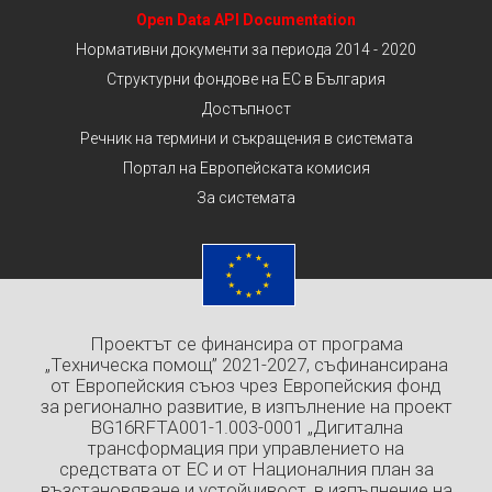
Open Data API Documentation
Нормативни документи за периода 2014 - 2020
Структурни фондове на ЕС в България
Достъпност
Речник на термини и съкращения в системата
Портал на Европейската комисия
За системата
Проектът се финансира от програма
„Техническа помощ” 2021-2027, съфинансирана
от Европейския съюз чрез Европейския фонд
за регионално развитие, в изпълнение на проект
BG16RFTA001-1.003-0001 „Дигитална
трансформация при управлението на
средствата от ЕС и от Националния план за
възстановяване и устойчивост, в изпълнение на