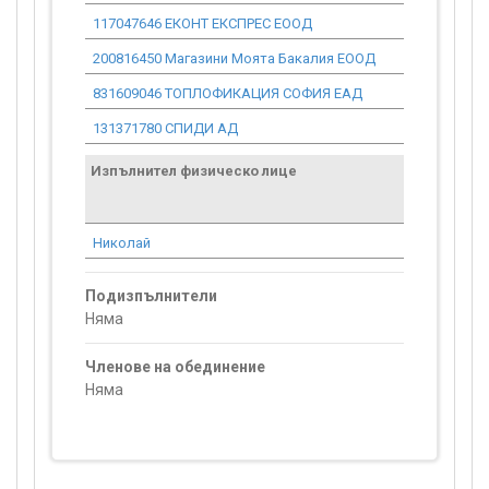
117047646 ЕКОНТ ЕКСПРЕС ЕООД
0.00
200816450 Магазини Моята Бакалия ЕООД
0.00
831609046 ТОПЛОФИКАЦИЯ СОФИЯ ЕАД
0.00
131371780 СПИДИ АД
0.00
Изпълнител физическо лице
Договор
стойност
проекта*
Николай
0.00
Подизпълнители
Няма
Членове на обединение
Няма