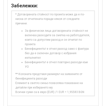
Забележки:
* Договорената стойност по проекта може да е по-
ниска от отчетената поради някоя от следните
причини:
За физически лица договорената стойност не
включва разходите за сметка на работодателя,
които са допустим разход и се отчитат по
проекта
Бенефициентът е отчел разход само с фактура
без да е сключен договор с избрания
изпълнител
Бенефициентът е отчел повторно разходи към
УО
** Колоната представя размерът на заявените от
бенефициента разходи
Елемент в светло синьо позволява показване на
детайли при избирането му
Всички суми са в евро (EUR) /1 EUR = 1,95583 BGN