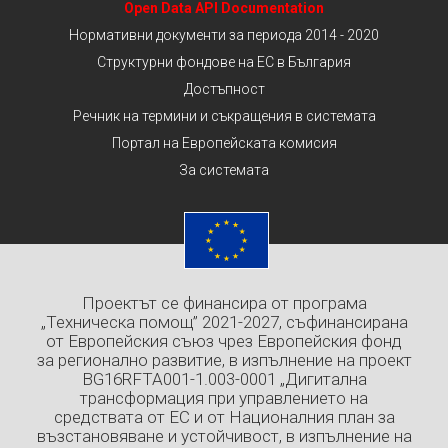
Open Data API Documentation
Нормативни документи за периода 2014 - 2020
Структурни фондове на ЕС в България
Достъпност
Речник на термини и съкращения в системата
Портал на Европейската комисия
За системата
Проектът се финансира от програма
„Техническа помощ” 2021-2027, съфинансирана
от Европейския съюз чрез Европейския фонд
за регионално развитие, в изпълнение на проект
BG16RFTA001-1.003-0001 „Дигитална
трансформация при управлението на
средствата от ЕС и от Националния план за
възстановяване и устойчивост, в изпълнение на