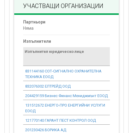
УЧАСТВАЩИ ОРГАНИЗАЦИИ
Партньори
Няма
Изпълнители
Изпълнител юридическо лице
Договор
стойност
проекта*
831144160 СОТ-СИГНАЛНО ОХРАНИТЕЛНА
0.00
ТЕХНИКА ЕООД
832076302 ЕЛТРЕЙД ООД
0.00
204429159 Бизнес Финанс Мениджмънт ЕООД
0.00
131512672 ЕНЕРГО-ПРО ЕНЕРГИЙНИ УСЛУГИ
0.00
ЕООД
121770140 ГАРАНТ ПЕСТ КОНТРОЛ ООД
0.00
201230426 БОРИКА АД
0.00