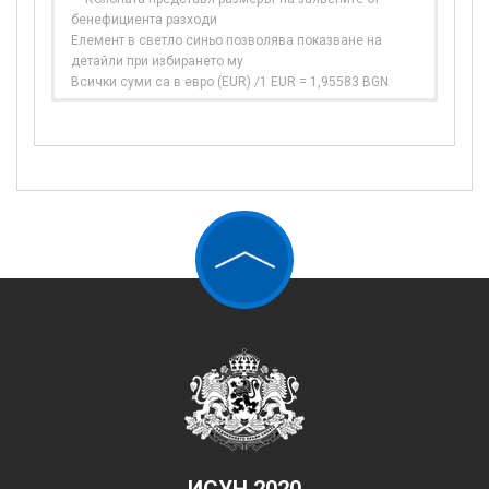
бенефициента разходи
Елемент в светло синьо позволява показване на
детайли при избирането му
Всички суми са в евро (EUR) /1 EUR = 1,95583 BGN