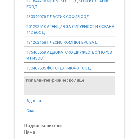
121644736 МЕТРО КЕШ ЕНД КЕРИ БЪЛГАРИЯ
0.00
ЕООД
130349076 ПЛАСТИК СОФИЯ ООД
0.00
201292513 АГЕНЦИЯ ЗА СИГУРНОСТ И ОХРАНА
0.00
112 ЕООД
131262158 ПЛЕСИО КОМПЮТЪРС ЕАД
0.00
175465669 АДВОКАТСКО ДРУЖЕСТВО"ГЮРОВ
0.00
И РИЗОВ"
130467605 ФОТОТЕХНИКА-01 ООД
0.00
Изпълнител физическо лице
Договор
стойност
проекта*
Адвокат
0.00
Спас
0.00
Подизпълнители
Няма