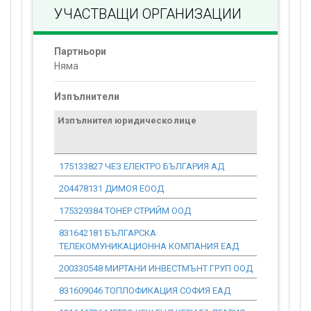
УЧАСТВАЩИ ОРГАНИЗАЦИИ
Партньори
Няма
Изпълнители
Изпълнител юридическо лице
Договор
стойност
проекта*
175133827 ЧЕЗ ЕЛЕКТРО БЪЛГАРИЯ АД
0.00
204478131 ДИМОЯ ЕООД
0.00
175329384 ТОНЕР СТРИЙМ ООД
0.00
831642181 БЪЛГАРСКА
0.00
ТЕЛЕКОМУНИКАЦИОННА КОМПАНИЯ ЕАД
200330548 МИРТАНИ ИНВЕСТМЪНТ ГРУП ООД
0.00
831609046 ТОПЛОФИКАЦИЯ СОФИЯ ЕАД
0.00