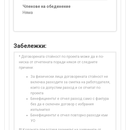
Членове на обединение
Няма
Забележки:
* Договорената стойност по проекта може да е по-
ниска от отчетената поради някоя от следните
причини:
За физически лица договорената стойност не
включва разходите за сметка на работодателя,
които са допустим разход и се отчитат по
проекта
Бенефициентът е отчел разход само с фактура
без да е сключен договор с избрания
изпълнител
Бенефициентът е отчел повторно разходи към
УО
** Колоната представя размерът на заявените от