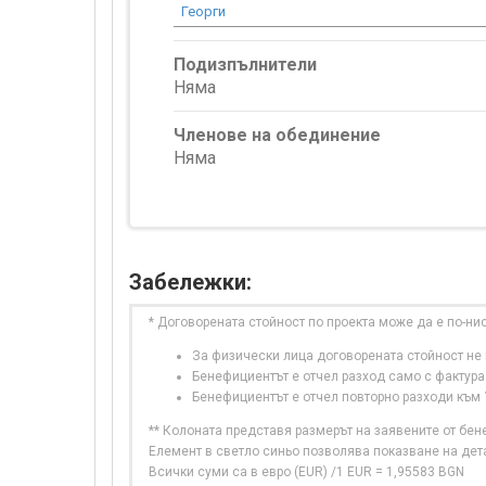
Георги
Подизпълнители
Няма
Членове на обединение
Няма
Забележки:
* Договорената стойност по проекта може да е по-ни
За физически лица договорената стойност не в
Бенефициентът е отчел разход само с фактура
Бенефициентът е отчел повторно разходи към
** Колоната представя размерът на заявените от бе
Елемент в светло синьо позволява показване на дет
Всички суми са в евро (EUR) /1 EUR = 1,95583 BGN