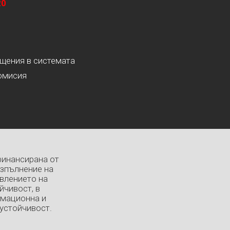
20
ащения в системата
омисия
финансирана от
изпълнение на
влението на
йчивост, в
рмационна и
устойчивост.