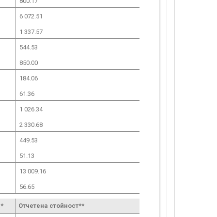
800.17
6 072.51
1 337.57
544.53
850.00
184.06
61.36
1 026.34
2 330.68
449.53
51.13
13 009.16
56.65
*
Отчетена стойност**