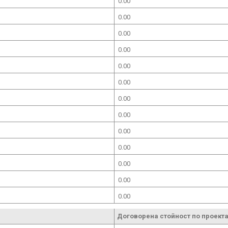
0.00
0.00
0.00
0.00
0.00
0.00
0.00
0.00
0.00
0.00
0.00
0.00
0.00
Договорена стойност по проекта