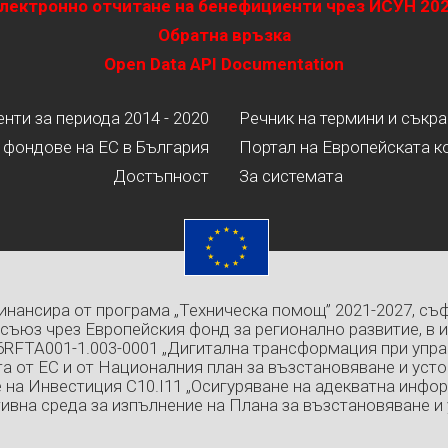
лектронно отчитане на бенефициенти чрез ИСУН 20
Обратна връзка
Open Data API Documentation
ти за периода 2014 - 2020
Речник на термини и съкр
 фондове на ЕС в България
Портал на Европейската к
Достъпност
За системата
инансира от програма „Техническа помощ” 2021-2027, съ
съюз чрез Европейския фонд за регионално развитие, в 
6RFTA001-1.003-0001 „Дигитална трансформация при упра
а от ЕС и от Националния план за възстановяване и усто
 на Инвестиция C10.I11 „Осигуряване на адекватна инфо
ивна среда за изпълнение на Плана за възстановяване и 