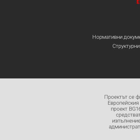
Е
Нормативни докумен
Структурни
Проектът се ф
Европейския 
проект BG1
средстват
изпълнение
администрат