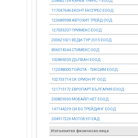
204662734 КАНЕВ ТРАНС-1 ЕООД
117047646 ЕКОНТ ЕКСПРЕС ЕООД
123689598 АВТОХИТ ТРЕЙД ООД
127033207 ПРИМЕКС ЕООД
203621021 ВЕДИ-ТУР 2015 ЕООД
836014344 СТИМЕКС ООД
102869205 ДЪЛВАН ЕООД
112048000 ТОЙОТА - ТИКСИМ ЕООД
102733714 СК ОРИОН РГ ООД
121715172 ЕВРОПАРТ БЪЛГАРИЯ ЕООД
200829330 МОБАЙЛ НЕТ ЕООД
147144229 СИ БО ТРЕЙДИНГ ЕООД
204917226 МОТОБУЛ ЕАД
Изпълнител физическо лице