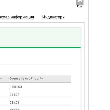
Print
нсова информация
Индикатори
*
Отчетена стойност**
1 800.00
214.74
281.21