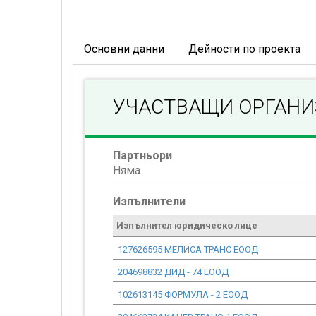
Основни данни
Дейности по проекта
УЧАСТВАЩИ ОРГАН
Партньори
Няма
Изпълнители
Изпълнител юридическо лице
127626595 МЕЛИСА ТРАНС ЕООД
204698832 ДИД - 74 ЕООД
102613145 ФОРМУЛА - 2 ЕООД