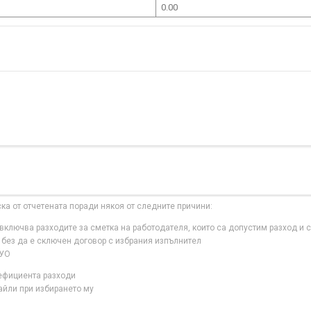
0.00
ска от отчетената поради някоя от следните причини:
ключва разходите за сметка на работодателя, които са допустим разход и с
 без да е сключен договор с избрания изпълнител
 УО
нефициента разходи
айли при избирането му