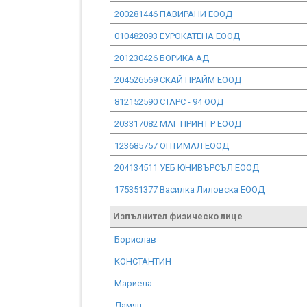
200281446 ПАВИРАНИ ЕООД
010482093 ЕУРОКАТЕНА ЕООД
201230426 БОРИКА АД
204526569 СКАЙ ПРАЙМ ЕООД
812152590 СТАРС - 94 ООД
203317082 МАГ ПРИНТ Р ЕООД
123685757 ОПТИМАЛ ЕООД
204134511 УЕБ ЮНИВЪРСЪЛ ЕООД
175351377 Василка Лиловска ЕООД
Изпълнител физическо лице
Борислав
КОНСТАНТИН
Мариела
Дамян