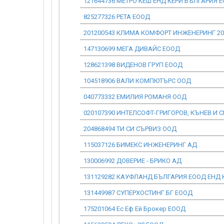
121644736 МЕТРО КЕШ ЕНД КЕРИ БЪЛГАРИЯ 
825277326 РЕТА ЕООД
201200543 КЛИМА КОМФОРТ ИНЖЕНЕРИНГ 20
147130699 МЕГА ДИВАЙС ЕООД
128621398 ВИДЕНОВ ГРУП ЕООД
104518906 ВАЛИ КОМПЮТЪРС ООД
040773332 ЕМИЛИЯ РОМАНЯ ООД
020107390 ИНТЕЛСОФТ-ГРИГОРОВ, КЪНЕВ И С
204868494 ТИ СИ СЪРВИЗ ООД
115037126 БИМЕКС ИНЖЕНЕРИНГ АД
130006992 ДОВЕРИЕ - БРИКО АД
131129282 КАУФЛАНД БЪЛГАРИЯ ЕООД ЕНД 
131449987 СУПЕРХОСТИНГ.БГ ЕООД
175201064 Ес Еф Ей Брокер ЕООД