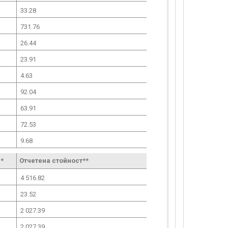
33.28
731.76
26.44
23.91
4.63
92.04
63.91
72.53
9.68
*
Отчетена стойност**
4 516.82
23.52
2 027.39
2 027.39