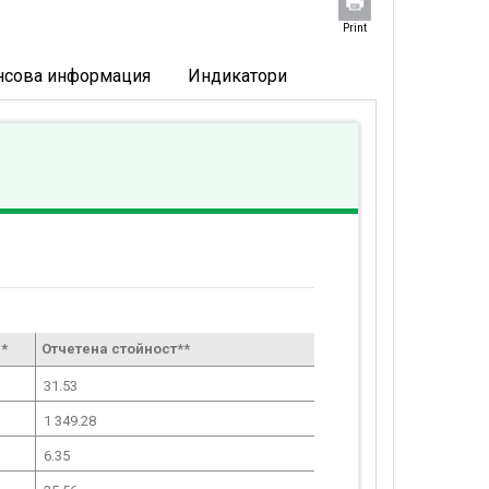
Print
нсова информация
Индикатори
*
Отчетена стойност**
31.53
1 349.28
6.35