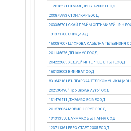
112616271 СТМ-МЕДИКУС-2005 ЕООД
200875993 СТОНИКАР ЕООД
203356701 СКАЙ ПРАЙМ ОПТИМИЗЕЙШЪН ЕО
131371780 СПИДИ АД
160087007 ЦИФРОВА КАБЕЛНА ТЕЛЕВИЗИЯ О
201145876 ДЕНАМУС ЕООД
204222865 ХЕДУЕЙ ИНТЕРНЕШЪНЪЛ ЕООД
160138003 ВИКИВАТ ООД
831642181 БЪЛГАРСКА ТЕЛЕКОМУНИКАЦИО
202530490 "Про Вижън Ауто" ООД
131476411 ДЖАМБО ЕС.Б ЕООД
201576054 МОБИЛ 1 ГРУП ЕООД
131313550 БАУМАКС БЪЛГАРИЯ ООД
123711361 ЕВРО СТАРТ 2005 ЕООД