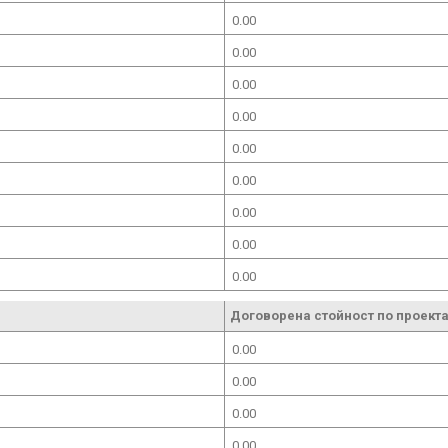
0.00
0.00
0.00
0.00
0.00
0.00
0.00
0.00
0.00
Договорена стойност по проекта
0.00
0.00
0.00
0.00