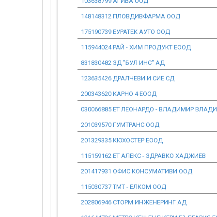
103638799 АГИВА ООД
148148312 ПЛОВДИВФАРМА ООД
175190739 ЕУРАТЕК АУТО ООД
115944024 РАЙ - ХИМ ПРОДУКТ ЕООД
831830482 ЗД "БУЛ ИНС" АД
123635426 ДРАЛЧЕВИ И СИЕ СД
200343620 КАРНО 4 ЕООД
030066885 ЕТ ЛЕОНАРДО - ВЛАДИМИР ВЛАД
201039570 ГУМТРАНС ООД
201329335 КЮХОСТЕР ЕООД
115159162 ЕТ АЛЕКС - ЗДРАВКО ХАДЖИЕВ
201417931 ОФИС КОНСУМАТИВИ ООД
115030737 ТМТ - ЕЛКОМ ООД
202806946 СТОРМ ИНЖЕНЕРИНГ АД