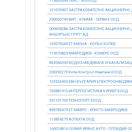
115630594 ЛЕКС - 90 ЕООД
121076907 ЗАСТРАХОВАТЕЛНО АКЦИОНЕРНО
200050749 ВИП - КЛИМА - СЕРВИЗ ООД
000694286 ЗАСТРАХОВАТЕЛНО АКЦИОНЕРНО
ИНШУРЪНС ГРУП" АД
123076549 ЕТ ЕМОНА - КОЛЬО КОЛЕВ
115676829 МАВРОДИЕВ - КОМЕРС ООД
833066300 ВОДОСНАБДЯВАНЕ И КАНАЛИЗА
200392279 Копи Контрол Къмпани ЕООД
123526430 ЕВН БЪЛГАРИЯ ЕЛЕКТРОСНАБДЯВ
103881915 ИНТЕРЛОГИСТИКА КУРИЕР ЕООД
201101709 ТЕХНОПОРТ ЕООД
838185479 ЕТ МАВРО - ХРИСТО МАВРОДИЕВ
115834275 АСПЕКТА ООД
160074814 СОФИЯ ФРАНС АУТО - ПЛОВДИВ О