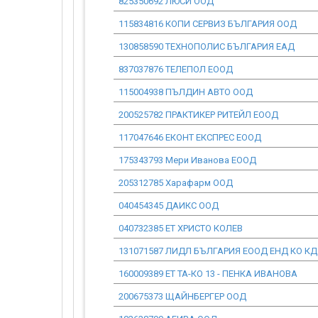
825350692 ЛЮСИ ООД
115834816 КОПИ СЕРВИЗ БЪЛГАРИЯ ООД
130858590 ТЕХНОПОЛИС БЪЛГАРИЯ ЕАД
837037876 ТЕЛЕПОЛ ЕООД
115004938 ПЪЛДИН АВТО ООД
200525782 ПРАКТИКЕР РИТЕЙЛ ЕООД
117047646 ЕКОНТ ЕКСПРЕС ЕООД
175343793 Мери Иванова ЕООД
205312785 Харафарм ООД
040454345 ДАИКС ООД
040732385 ЕТ ХРИСТО КОЛЕВ
131071587 ЛИДЛ БЪЛГАРИЯ ЕООД ЕНД КО КД
160009389 ЕТ ТА-КО 13 - ПЕНКА ИВАНОВА
200675373 ЩАЙНБЕРГЕР ООД