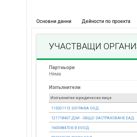
Основни данни
Дейности по проекта
УЧАСТВАЩИ ОРГАН
Партньори
Няма
Изпълнители
Изпълнител юридическо лице
115031113 ЗОГРАФА ООД
121718407 ДЗИ - ОБЩО ЗАСТРАХОВАНЕ ЕАД
160048470 Б В ЕООД