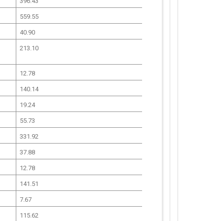
396.43
559.55
40.90
213.10
12.78
140.14
19.24
55.73
331.92
37.88
12.78
141.51
7.67
115.62