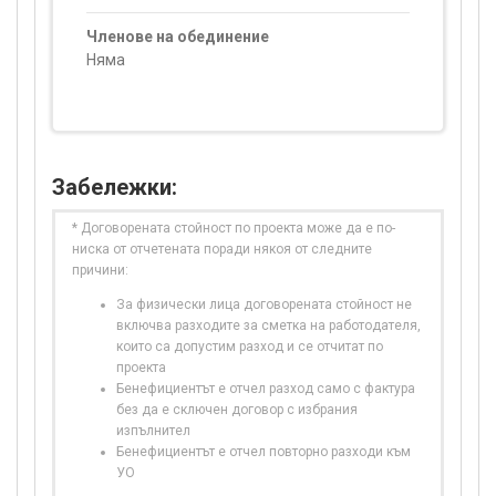
Членове на обединение
Няма
Забележки:
* Договорената стойност по проекта може да е по-
ниска от отчетената поради някоя от следните
причини:
За физически лица договорената стойност не
включва разходите за сметка на работодателя,
които са допустим разход и се отчитат по
проекта
Бенефициентът е отчел разход само с фактура
без да е сключен договор с избрания
изпълнител
Бенефициентът е отчел повторно разходи към
УО