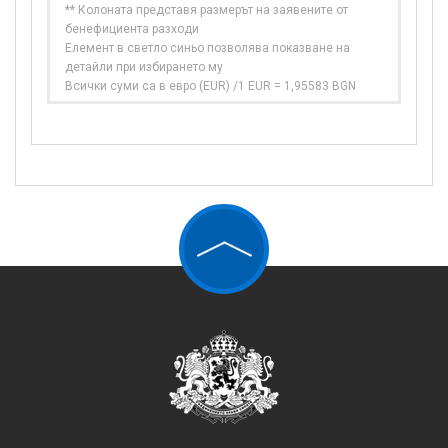
** Колоната представя размерът на заявените от
бенефициента разходи
Елемент в светло синьо позволява показване на
детайли при избирането му
Всички суми са в евро (EUR) /1 EUR = 1,95583 BGN