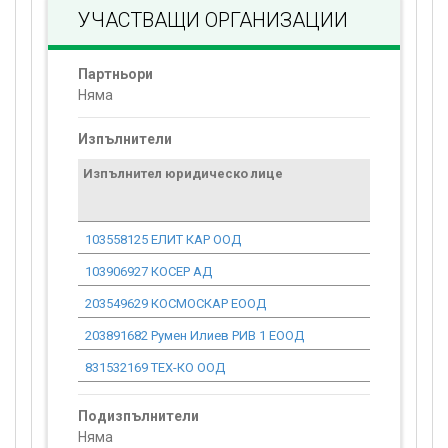
УЧАСТВАЩИ ОРГАНИЗАЦИИ
Партньори
Няма
Изпълнители
Изпълнител юридическо лице
Договор
стойност
проекта*
103558125 ЕЛИТ КАР ООД
0.00
103906927 КОСЕР АД
0.00
203549629 КОСМОСКАР ЕООД
0.00
203891682 Румен Илиев РИВ 1 ЕООД
0.00
831532169 ТЕХ-КО ООД
0.00
Подизпълнители
Няма