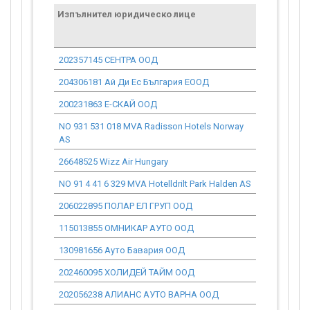
Изпълнител юридическо лице
Договор
стойност
проекта*
202357145 СЕНТРА ООД
22 394.58
204306181 Ай Ди Ес България ЕООД
0.00
200231863 Е-СКАЙ ООД
0.00
NO 931 531 018 MVA Radisson Hotels Norway
0.00
AS
26648525 Wizz Air Hungary
0.00
NO 91 4 41 6 329 MVA Hotelldrilt Park Halden AS
0.00
206022895 ПОЛАР ЕЛ ГРУП ООД
66 248.81
115013855 ОМНИКАР АУТО ООД
69 869.58
130981656 Ауто Бавария ООД
24 030.72
202460095 ХОЛИДЕЙ ТАЙМ ООД
0.00
202056238 АЛИАНС АУТО ВАРНА ООД
47 974.52