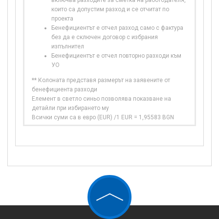
включва разходите за сметка на работодателя,
които са допустим разход и се отчитат по
проекта
Бенефициентът е отчел разход само с фактура
без да е сключен договор с избрания
изпълнител
Бенефициентът е отчел повторно разходи към
УО
** Колоната представя размерът на заявените от
бенефициента разходи
Елемент в светло синьо позволява показване на
детайли при избирането му
Всички суми са в евро (EUR) /1 EUR = 1,95583 BGN