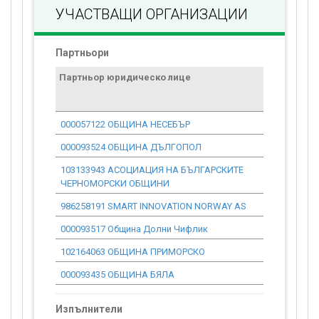
УЧАСТВАЩИ ОРГАНИЗАЦИИ
Партньори
Партньор юридическо лице
Договор
стойност
проекта*
000057122 ОБЩИНА НЕСЕБЪР
0.00
000093524 ОБЩИНА ДЪЛГОПОЛ
0.00
103133943 АСОЦИАЦИЯ НА БЪЛГАРСКИТЕ
4 506.32
ЧЕРНОМОРСКИ ОБЩИНИ
986258191 SMART INNOVATION NORWAY AS
1 653.52
000093517 Община Долни Чифлик
0.00
102164063 ОБЩИНА ПРИМОРСКО
0.00
000093435 ОБЩИНА БЯЛА
0.00
Изпълнители