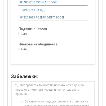
834057238 ФОЛИАРТ ООД
732.17
103918744 3К АД
44 952.12
813208023 РОДИС ОДИТ ЕООД
3 558.59
Подизпълнители
Няма
Членове на обединение
Няма
Забележки:
* Договорената стойност по проекта може да е по-
ниска от отчетената поради някоя от следните
причини:
За физически лица договорената стойност не