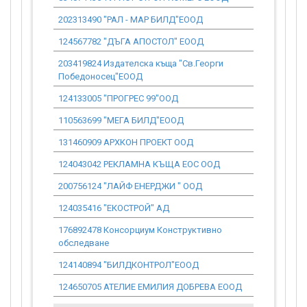
202313490 "РАЛ - МАР БИЛД"ЕООД
187 255.54
124567782 "ДЪГА АПОСТОЛ" ЕООД
44 331.37
203419824 Издателска къща "Св.Георги
679.51
Победоносец"ЕООД
124133005 "ПРОГРЕС 99"ООД
44 297.44
110563699 "МЕГА БИЛД"ЕООД
999.47
131460909 АРХКОН ПРОЕКТ ООД
3 125.64
124043042 РЕКЛАМНА КЪЩА ЕОС ООД
3 052.41
200756124 "ЛАЙФ ЕНЕРДЖИ " ООД
1 834.51
124035416 "ЕКОСТРОЙ" АД
191 265.46
176892478 Консорциум Конструктивно
3 615.65
обследване
124140894 "БИЛДКОНТРОЛ"ЕООД
5 000.43
124650705 АТЕЛИЕ ЕМИЛИЯ ДОБРЕВА ЕООД
2 398.98