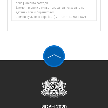
бенефициента разходи
Елемент в светло синьо позволява показване на
детайли при избирането му
Всички суми са в евро (EUR) /1 EUR = 1,95583 BGN
ИСУН 2020