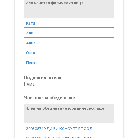
Изпълнител физическо лице
Договор
стойност
проекта*
Катя
2 011.42
Ани
2 011.42
Анна
2 011.42
Олга
2 011.42
Пенка
2 011.42
Подизпълнители
Няма
Членове на обединение
Член на обединение юридическо лице
200308719 ДИ ВИ КОНСУЛТ БГ ООД