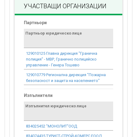
УЧАСТВАЩИ ОРГАНИЗАЦИИ
Партньори
Партньор юридическо лице
Договор
стойност
проекта*
129010125 Главна дирекция "Гранична
0.00
полиция" - МВР, Гранично полицейско
управление - Генера Тошево
129010779 Регионална дирекция "Пожарна
0.00
безопасност и защита на населението"
Изпълнители
Изпълнител юридическо лице
Договор
стойност
проекта*
834025452 "МОНОЛИТ"ООД
30 454.79
834074435 ТУРИСТ-СТРОЙ-КОМЕРС ЕООД
64.12