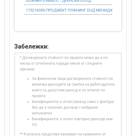
020658970 ИВАЛС - ДРЕНСКИ ЕООД
175216595 ПРОДЖЕКТ ПЛАНИНГ ЕНД МЕНИДЖМЪНТ ООД
Забележки:
* Договорената стойност по проекта може да е по-
ниска от отчетената поради някоя от следните
причини:
За физически лица договорената стойност не
включва разходите за сметка на работодателя,
които са допустим разход и се отчитат по
проекта
Бенефициентът е отчел разход само с фактура
без да е сключен договор с избрания
изпълнител
Бенефициентът е отчел повторно разходи към
УО
** Колоната представя размерът на заявените от