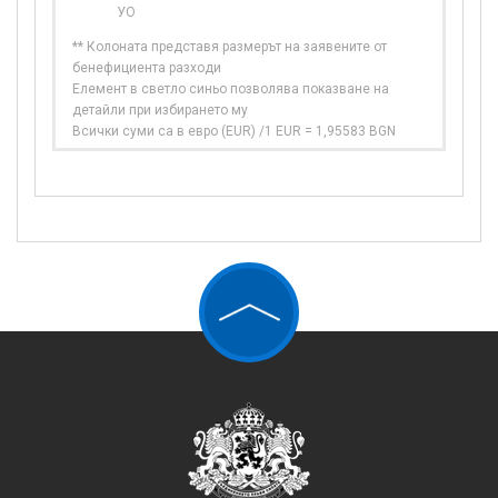
УО
** Колоната представя размерът на заявените от
бенефициента разходи
Елемент в светло синьо позволява показване на
детайли при избирането му
Всички суми са в евро (EUR) /1 EUR = 1,95583 BGN