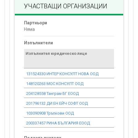
УЧАСТВАЩИ ОРГАНИЗАЦИИ
Партньори
Няма
Изпълнители
Изпълнител юридическо лице
Договор
стойност
проекта*
131524330 ИНТЕР КОНСУЛТ НОВА ООД
751.60
148120263 МОС КОНСУЛТ ООД
18 094.93
204128558 Танграм БГ ЕООД
39.37
201796132 ДИ ЕН ЕЙЧ СОФТ ООД
26 449.13
103090908 Тръпкови ООД
800.75
200337457 РИНА БЪЛГАРИЯ ЕООД
712.23