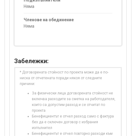
Подизпълнители
Няма
Членове на обединение
Няма
Забележки:
* Договорената стойност по проекта може да е по-
ниска от отчетената поради някоя от следните
причини:
За физически лица договорената стойност не
включва разходите за сметка на работодателя,
които са допустим разход и се отчитат по
проекта
Бенефициентът е отчел разход само с фактура
без да е сключен договор с избрания
изпълнител
Бенефициентът е отчел повторно разходи към