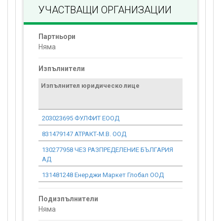
УЧАСТВАЩИ ОРГАНИЗАЦИИ
Партньори
Няма
Изпълнители
Изпълнител юридическо лице
Договор
стойност
проекта*
203023695 ФУЛФИТ ЕООД
0.00
831479147 АТРАКТ-М.В. ООД
0.00
130277958 ЧЕЗ РАЗПРЕДЕЛЕНИЕ БЪЛГАРИЯ
0.00
АД
131481248 Енерджи Маркет Глобал ООД
0.00
Подизпълнители
Няма