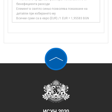
бенефициента разходи
Елемент в светло синьо позволява показване на
детайли при избирането му
Всички суми са в евро (EUR) /1 EUR = 1,95583 BGN
ИСУН 2020