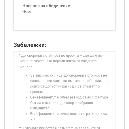
Членове на обединение
Няма
Забележки:
* Договорената стойност по проекта може да е по-
ниска от отчетената поради някоя от следните
причини:
За физически лица договорената стойност не
включва разходите за сметка на работодателя,
които са допустим разход и се отчитат по
проекта
Бенефициентът е отчел разход само с фактура
без да е сключен договор с избрания
изпълнител
Бенефициентът е отчел повторно разходи към
УО
** Колоната представя размерът на заявените от