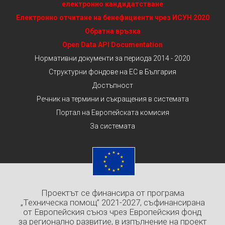
електронно кандидатстване
Електронно отчитане на бенефициенти чрез ИСУН 2020
Обратна връзка
Open Data API Documentation
Нормативни документи за периода 2014 - 2020
Структурни фондове на ЕС в България
Достъпност
Речник на термини и съкращения в системата
Портал на Европейската комисия
За системата
Проектът се финансира от програма
„Техническа помощ” 2021-2027, съфинансирана
от Европейския съюз чрез Европейския фонд
за регионално развитие, в изпълнение на проект