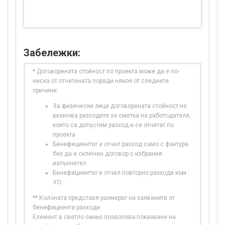
Забележки:
* Договорената стойност по проекта може да е по-
ниска от отчетената поради някоя от следните
причини:
За физически лица договорената стойност не
включва разходите за сметка на работодателя,
които са допустим разход и се отчитат по
проекта
Бенефициентът е отчел разход само с фактура
без да е сключен договор с избрания
изпълнител
Бенефициентът е отчел повторно разходи към
УО
** Колоната представя размерът на заявените от
бенефициента разходи
Елемент в светло синьо позволява показване на