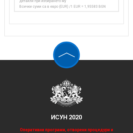
детайли при избирането му
Всички суми са в евро (EUR) /1 EUR = 1,95583 BGN
ИСУН 2020
Оперативни програми, отворени процедури и