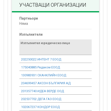
УЧАСТВАЩИ ОРГАНИЗАЦИИ
Партньори
Няма
Изпълнители
Изпълнител юридическо лице
Договор
стойност
проекта*
202250022 ИНТЕНТ 7 ЕООД
0.00
175040885 Ридаком ЕООД
0.00
130983931 СКАНКЛИЙН ЕООД
0.00
204699457 АКСОН БЪЛГАРИЯ АД
0.00
201357740 ИДЕА ВЕРДЕ ООД
0.00
202537702 ДЕГА ГАЗ ЕООД
0.00
102067237 КОНДОР ЕООД
0.00