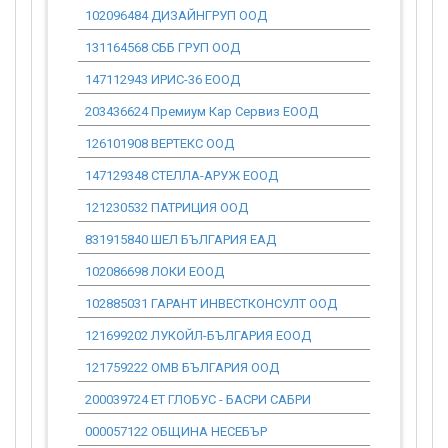
102096484 ДИЗАЙНГРУП ООД
0.00
131164568 СББ ГРУП ООД
0.00
147112943 ИРИС-36 ЕООД
0.00
203436624 Премиум Кар Сервиз ЕООД
0.00
126101908 ВЕРТЕКС ООД
0.00
147129348 СТЕЛЛА-АРУЖ ЕООД
0.00
121230532 ПАТРИЦИЯ ООД
0.00
831915840 ШЕЛ БЪЛГАРИЯ ЕАД
0.00
102086698 ЛОКИ ЕООД
0.00
102885031 ГАРАНТ ИНВЕСТКОНСУЛТ ООД
0.00
121699202 ЛУКОЙЛ-БЪЛГАРИЯ ЕООД
0.00
121759222 ОМВ БЪЛГАРИЯ ООД
0.00
200039724 ЕТ ГЛОБУС - БАСРИ САБРИ
0.00
000057122 ОБЩИНА НЕСЕБЪР
0.00