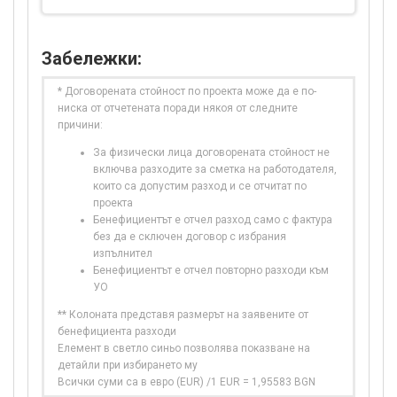
Забележки:
* Договорената стойност по проекта може да е по-
ниска от отчетената поради някоя от следните
причини:
За физически лица договорената стойност не
включва разходите за сметка на работодателя,
които са допустим разход и се отчитат по
проекта
Бенефициентът е отчел разход само с фактура
без да е сключен договор с избрания
изпълнител
Бенефициентът е отчел повторно разходи към
УО
** Колоната представя размерът на заявените от
бенефициента разходи
Елемент в светло синьо позволява показване на
детайли при избирането му
Всички суми са в евро (EUR) /1 EUR = 1,95583 BGN