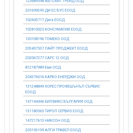
123689598 АВТОХИТ ТРЕЙД ООД
0.00
201699295 ДИ ЕС БУС ЕООД
0.00
102603717 Дега ЕООД
0.00
102810025 КОНСУМАТИВ ЕООД
0.00
130108196 ТОМЕКО ООД
0.00
203407537 ЛАЙТ ПРОДЖЕКТ ЕООД
0.00
202067277 САРС 12 ООД
0.00
812187989 Еми ООД
0.00
204376016 КАРБО ЕНЕРДЖИ ООД
0.00
131248849 ХОРЕС ПРОФЕШЪНЪЛ СЪРВИС
0.00
ЕООД
147144446 ЕИЛФИКС БЪЛГАРИЯ ООД
0.00
131180565 ТИРОЛ СЕРВИЗ ЕООД
0.00
147217613 НИКСОН ООД
0.00
205193199 АЛГИ ТРАВЕЛ ЕООД
0.00