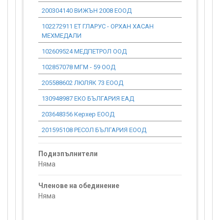
200304140 ВИЖЪН 2008 ЕООД
0.00
102272911 ЕТ ГЛАРУС - ОРХАН ХАСАН
0.00
МЕХМЕДАЛИ
102609524 МЕДПЕТРОЛ ООД
0.00
102857078 МГМ - 59 ООД
0.00
205588602 ЛЮЛЯК 73 ЕООД
0.00
130948987 ЕКО БЪЛГАРИЯ ЕАД
0.00
203648356 Керхер ЕООД
0.00
201595108 РЕСОЛ БЪЛГАРИЯ ЕООД
0.00
Подизпълнители
Няма
Членове на обединение
Няма