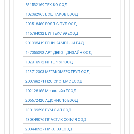
831532169 ТЕХ-КО ООД
0.00
102082965 БОШНАКОВ ЕООД
0.00
203518480 РОЯЛ-С ПУЛ ООД
0.00
115784032 БУЛТЕКС 99 ЕООД
0.00
201995419 РЕНИ КАМПЪНИ ЕАД
0.00
147055392 АРТ ДЕКО - ДИЗАЙН ООД
0.00
102818972 ИНТЕРТУР ООД
0.00
123712303 МЕГАКОМЕРС ГРУП ООД
0.00
200788271 Н2О СИСТЕМС ЕООД
0.00
102128188 Мегаклийн ЕООД
0.00
205672420 АДОНИС 16 ЕООД
0.00
130199598 РУМ ОЙЛ ООД
0.00
130349076 ПЛАСТИК СОФИЯ ООД
0.00
200440927 ПИКО 08 ЕООД
0.00