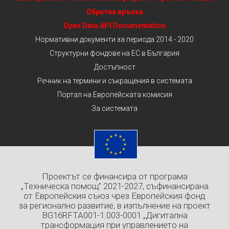
Обратна връзка
Open Data API Documentation
Нормативни документи за периода 2014 - 2020
Структурни фондове на ЕС в България
Достъпност
Речник на термини и съкращения в системата
Портал на Европейската комисия
За системата
Проектът се финансира от програма
„Техническа помощ” 2021-2027, съфинансирана
от Европейския съюз чрез Европейския фонд
за регионално развитие, в изпълнение на проект
BG16RFTA001-1.003-0001 „Дигитална
трансформация при управлението на