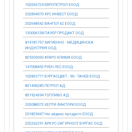
102636724 ЕВРОПЕТРОЛ ЕООД
0.00
202894070 ХРС ИНВЕСТ ЕООД
0.00
202648542 ВАНГЕЛ 62 ЕООД
0.00
130006138 ПАУЕР ПРОДАКТ ООД
0.00
814181757 ХИГИЕННО - МЕДИЦИНСКА
0.00
ИНДУСТРИЯ ООД
825305050 АТАРО КЛИМА ЕООД
0.00
147008453 РУЕН ЛЕС ЕООД
0.00
102833771 БУРГАСЦВЕТ - 90 - ТАНЕВ ЕООД
0.00
831496285 ПЕТРОЛ АД
0.00
831924394 ТОПЛИВО АД
0.00
203088573 ХЕЛТИ ФАКТОРИ ЕООД
0.00
201829447 Ню айдиас продуктс ЕООД
0.00
202262291 АРКУС-СИГУРНОСТ БУРГАС ООД
0.00