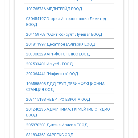
103765736 МЕДИТРЕЙД ЕООД
0.00
030454197 Глория Интернешънъл Лимитед
0.00
ЕООД
204159703 "Одит Консулт Лучева" ЕООД
7 902.53
201811997 Декатлон България ЕООД
0.00
203300229 АРТ-ФОТО ПЛЮС ЕООД
0.00
202533401 Ил уеб - ЕООД
0.00
202064441 "Инфинита" ООД
4 187.48
106588508 ДДД ГРУП ДЕЗИНФЕКЦИОННА
0.00
СТАНЦИЯ ООД
203115198 ЧЕЪРПРО ЕВРОПА ООД
0.00
201240235 АДМИНИМАЛ КРИЕЙТИВ СТУДИО
11 270.92
ЕООД
205870203 Диляна Илчева ЕООД
0.00
831834363 ХАРЛЕКС ООД
0.00