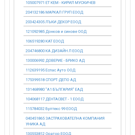
105007971 ЕТ КЕМ - КИРИЛ МУСКИЧЕВ
0.00
204132186 МАРКАЛ ГРУП ЕООД
29 892.36
203424305 ЛЪКИ ДЕКОР ЕООД
0.00
121092985 Донков и синове ООД
0.00
106519280 КАТ ЕООД
0.00
204746800 КА ДИЗАЙН Л ЕООД
0.00
130006992 ДОВЕРИЕ - БРИКО АД
0.00
112639195 Еспас Ауто ООД
67 962.96
175399518 СПОРТ-ДЕПО АД
0.00
131468980 "А1 БЪЛГАРИЯ" ЕАД
7 827.37
104068117 ДЕНТАСВЕТ - 1 ЕООД
0.00
115784032 Бултекс 99 ЕООД
0.00
040451865 ЗАСТРАХОВАТЕЛНА КОМПАНИЯ
0.00
УНИКА АД
130553812 Оратор ЕООД
0.00