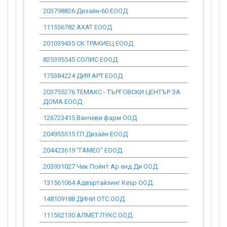
203798826 Дизайн-60 ЕООД
0.00
111556782 АХАТ ЕООД
0.00
201039435 СК ТРАКИЕЦ ЕООД
0.00
825395545 СОЛИС ЕООД
0.00
175384224 ДИЯ АРТ ЕООД
0.00
203755276 ТЕМАКС - ТЪРГОВСКИ ЦЕНТЪР ЗА
0.00
ДОМА ЕООД
126723415 Ванчеви фарм ООД
0.00
204955515 ГЛ Дизайн ЕООД
9 428.34
204423619 "ГАМЕО" ЕООД
7 399.42
203931027 Чек Пойнт Ар енд Ди ООД
274 914.69
131561064 Адвъртайзинг Кеър ООД
0.00
148109188 ДИНИ ОТС ООД
0.00
111562130 АЛМЕТ ЛУКС ООД
0.00