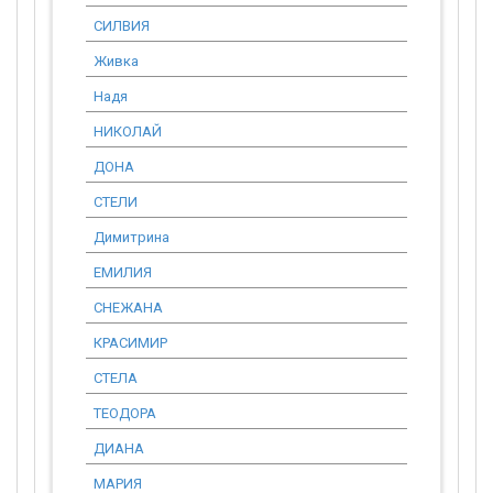
СИЛВИЯ
554.99
Живка
170.00
Надя
1 105.03
НИКОЛАЙ
539.99
ДОНА
449.99
СТЕЛИ
539.99
Димитрина
1 275.03
ЕМИЛИЯ
539.99
СНЕЖАНА
539.99
КРАСИМИР
13 241.37
СТЕЛА
2 399.96
ТЕОДОРА
2 399.96
ДИАНА
554.99
МАРИЯ
539.99