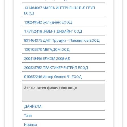
131464067 МАРЕА ИНТЕРНЕШЪНЪЛ ГРУП
16 686.52
ЕООД
130249542 Болид-инс ЕООД
0.00
175152418 „ИВЕНТ ДИЗАЙН“ ООД
17 728.53
831464375 ДМТ Продукт - Панайотов ЕООД
0.00
130105570 МЕГАДОМ ООД
0.00
200418496 ЕЛКОМ 2008 АД
17 161.00
200525782 ПРАКТИКЕР РИТЕЙЛ ЕООД
0.00
010652246 Интер бизнес 91 ЕООД
0.00
Изпълнител физическо лице
Договор
стойност
проекта*
ДАНИЕЛА
554.99
Таня
1 105.03
Иванка
1 105.03