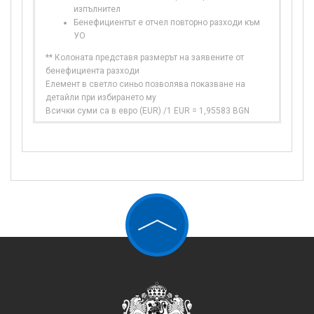
изпълнител
Бенефициентът е отчел повторно разходи към
УО
** Колоната представя размерът на заявените от
бенефициента разходи
Елемент в светло синьо позволява показване на
детайли при избирането му
Всички суми са в евро (EUR) /1 EUR = 1,95583 BGN