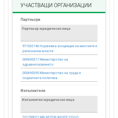
УЧАСТВАЩИ ОРГАНИЗАЦИИ
Партньори
Партньор юридическо лице
Договор
стойност
проекта*
971032146 Норвежка асоциация на местните и
0.00
регионални власти
000695317 Министерство на
111 109.29
здравеопазването
000695395 Министерство на труда и
111 109.29
социалната политика
Изпълнители
Изпълнител юридическо лице
Договор
стойност
проекта*
201799071 МВ-ХЕЛТИ ФУУДС ЕООД
0.00