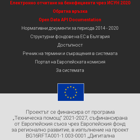
Електронно отчитане на бенефициенти чрез ИСУН 2020
Обратна връзка
Open Data API Documentation
Нормативни документи за периода 2014 - 2020
Структурни фондове на ЕС в България
Достъпност
Речник на термини и съкращения в системата
Портал на Европейската комисия
За системата
Проектът се финансира от програма
„Техническа помощ” 2021-2027, съфинансирана
от Европейския съюз чрез Европейския фонд
за регионално развитие, в изпълнение на проект
BG16RFTA001-1.003-0001 „Дигитална