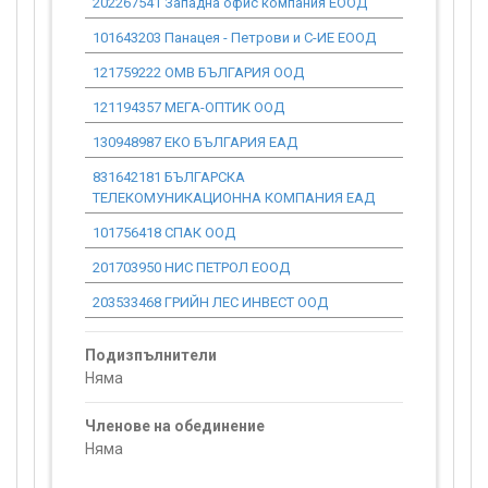
202267541 Западна офис компания ЕООД
0.00
101643203 Панацея - Петрови и С-ИЕ ЕООД
0.00
121759222 ОМВ БЪЛГАРИЯ ООД
0.00
121194357 МЕГА-ОПТИК ООД
0.00
130948987 ЕКО БЪЛГАРИЯ ЕАД
0.00
831642181 БЪЛГАРСКА
0.00
ТЕЛЕКОМУНИКАЦИОННА КОМПАНИЯ ЕАД
101756418 СПАК ООД
0.00
201703950 НИС ПЕТРОЛ ЕООД
0.00
203533468 ГРИЙН ЛЕС ИНВЕСТ ООД
0.00
Подизпълнители
Няма
Членове на обединение
Няма