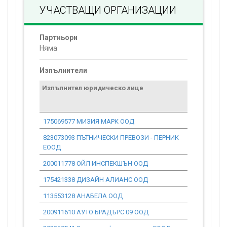
УЧАСТВАЩИ ОРГАНИЗАЦИИ
Партньори
Няма
Изпълнители
Изпълнител юридическо лице
Договор
стойност
проекта*
175069577 МИЗИЯ МАРК ООД
0.00
823073093 ПЪТНИЧЕСКИ ПРЕВОЗИ - ПЕРНИК
0.00
ЕООД
200011778 ОЙЛ ИНСПЕКШЪН ООД
0.00
175421338 ДИЗАЙН АЛИАНС ООД
0.00
113553128 АНАБЕЛА ООД
0.00
200911610 АУТО БРАДЪРС 09 ООД
0.00