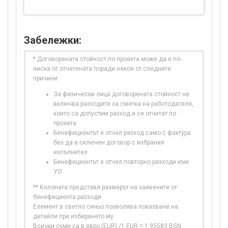
Забележки:
* Договорената стойност по проекта може да е по-
ниска от отчетената поради някоя от следните
причини:
За физически лица договорената стойност не
включва разходите за сметка на работодателя,
които са допустим разход и се отчитат по
проекта
Бенефициентът е отчел разход само с фактура
без да е сключен договор с избрания
изпълнител
Бенефициентът е отчел повторно разходи към
УО
** Колоната представя размерът на заявените от
бенефициента разходи
Елемент в светло синьо позволява показване на
детайли при избирането му
Всички суми са в евро (EUR) /1 EUR = 1,95583 BGN