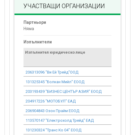
УЧАСТВАЩИ ОРГАНИЗАЦИИ
Партньори
Няма
Изпълнители
Изпълнител юридическо лице
Договор
стойност
проекта*
206313096 "Ви Ей Трейд"ООД
3 722.20
131325345 "Болкан Мийл" ЕООД
58 798.57
203193439 "БИЗНЕС ЦЕНТЪР АЗИЯ" ЕООД
58 624.73
204917226 "МОТОБУЛ" ЕАД
78 568.79
206904843 Озон Прайм ЕООД
0.00
113570147 "Електрохолд Трейд" ЕАД
438 209.86
131230324 "Транс Ко 04" ЕООД
37 797.46