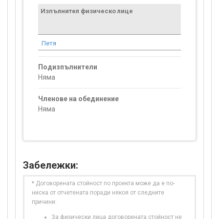
Изпълнител физическо лице
Договор
стойност
проекта*
Петя
2 760.98
Подизпълнители
Няма
Членове на обединение
Няма
Забележки:
* Договорената стойност по проекта може да е по-
ниска от отчетената поради някоя от следните
причини:
За физически лица договорената стойност не