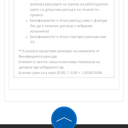
включва разходите за сметка на работодателя,
които са допустим разход и се отчитат по
проекта
Бенефициентът е отчел разход само с фактура
без да е сключен договор с избрания
изпълнител
Бенефициентът е отчел повторно разходи към
УО
** Колоната представя размерът на заявените от
бенефициента разходи
Елемент в светло синьо позволява показване на
детайли при избирането му
Всички суми са в евро (EUR) /1 EUR = 1,95583 BGN