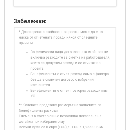
Забележки:
* Договорената стойност по проекта може да е по-
ниска от отчетената поради някоя от следните
причини:
За физически лица договорената стойност не
включва разходите за сметка на работодателя,
които са допустим разход и се отчитат по
проекта
Бенефициентът е отчел разход само с фактура
без да е сключен договор с избрания
изпълнител
Бенефициентът е отчел повторно разходи към
УО
** Колоната представя размерът на заявените от
бенефициента разходи
Елемент в светло синьо позволява показване на
детайли при избирането му
Всички суми са в евро (EUR) /1 EUR = 1,95583 BGN