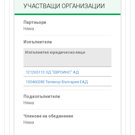
УЧАСТВАЩИ ОРГАНИЗАЦИИ
Партньори
Няма
Изпълнители
Изпълнител юридическо лице
Договор
стойност
проекта*
121265113 ЗД "ЕВРОИНС" АД
0.00
130460283 Теленор България ЕАД
0.00
Подизпълнители
Няма
Членове на обединение
Няма