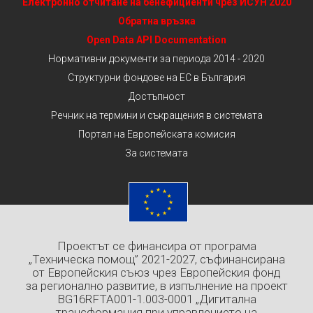
Електронно отчитане на бенефициенти чрез ИСУН 2020
Обратна връзка
Open Data API Documentation
Нормативни документи за периода 2014 - 2020
Структурни фондове на ЕС в България
Достъпност
Речник на термини и съкращения в системата
Портал на Европейската комисия
За системата
Проектът се финансира от програма
„Техническа помощ” 2021-2027, съфинансирана
от Европейския съюз чрез Европейския фонд
за регионално развитие, в изпълнение на проект
BG16RFTA001-1.003-0001 „Дигитална
трансформация при управлението на