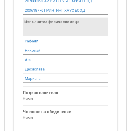
207060393 АЙ БИ ЕЛ БЪЛГАРИЯ ЕООД
6 761.84
203618776 ПРИНТИНГ ХАУС ЕООД
14 725.21
Изпълнител физическо лице
Договор
стойност
проекта*
Рафаил
4 857.27
Николай
894.76
Ася
8 043.64
Десислава
5 276.53
Мариана
5 276.53
Подизпълнители
Няма
Членове на обединение
Няма