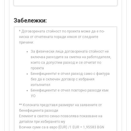
Забележки:
* Договорената стойност по проекта може да е по-
ниска от отчетената поради някоя от следните
причини:
За физически лица договорената стойност не
включва разходите за сметка на работодателя,
които са допустим разход и се отчитат по
проекта
Бенефициентът е отчел разход само с фактура
без да е сключен договор с избрания
изпълнител
Бенефициентът е отчел повторно разходи към
УО
** Колоната представя размерът на заявените от
бенефициента разходи
Елемент в светло синьо позволява показване на
детайли при избирането му
Всички суми са в евро (EUR) /1 EUR = 1,95583 BGN