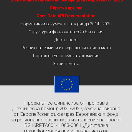
Електронно отчитане на бенефициенти чрез ИСУН 2020
Обратна връзка
Open Data API Documentation
Нормативни документи за периода 2014 - 2020
Структурни фондове на ЕС в България
Достъпност
Речник на термини и съкращения в системата
Портал на Европейската комисия
За системата
Проектът се финансира от програма
„Техническа помощ” 2021-2027, съфинансирана
от Европейския съюз чрез Европейския фонд
за регионално развитие, в изпълнение на проект
BG16RFTA001-1.003-0001 „Дигитална
трансформация при управлението на