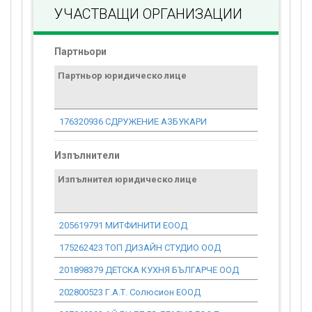
УЧАСТВАЩИ ОРГАНИЗАЦИИ
Партньори
Партньор юридическо лице
Договор
стойност
проекта*
176320936 СДРУЖЕНИЕ АЗБУКАРИ
0.00
Изпълнители
Изпълнител юридическо лице
Договор
стойност
проекта*
205619791 МИТФИНИТИ ЕООД
639.11
175262423 ТОП ДИЗАЙН СТУДИО ООД
1 952.93
201898379 ДЕТСКА КУХНЯ БЪЛГАРЧЕ ООД
1 354.92
202800523 Г.А.Т. Солюсион ЕООД
4 499.37