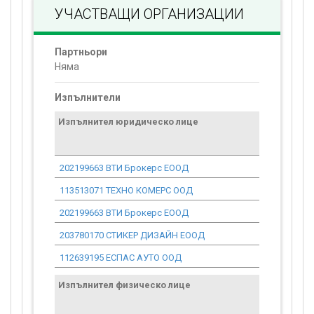
УЧАСТВАЩИ ОРГАНИЗАЦИИ
Партньори
Няма
Изпълнители
Изпълнител юридическо лице
Договор
стойност
проекта*
202199663 ВТИ Брокерс ЕООД
413.81
113513071 ТЕХНО КОМЕРС ООД
2 078.87
202199663 ВТИ Брокерс ЕООД
122.71
203780170 СТИКЕР ДИЗАЙН ЕООД
527.91
112639195 ЕСПАС АУТО ООД
7 152.97
Изпълнител физическо лице
Договор
стойност
проекта*