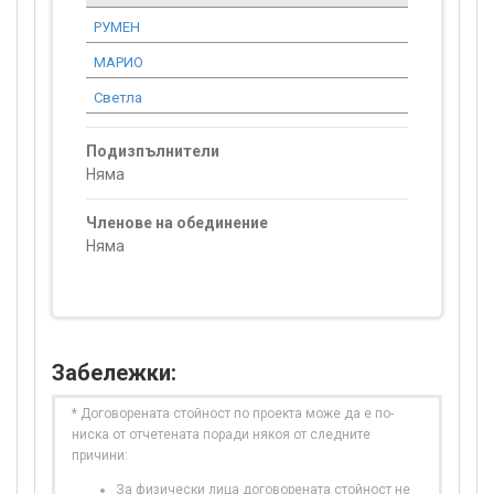
РУМЕН
521.52
МАРИО
920.33
Светла
1 533.88
Подизпълнители
Няма
Членове на обединение
Няма
Забележки:
* Договорената стойност по проекта може да е по-
ниска от отчетената поради някоя от следните
причини:
За физически лица договорената стойност не