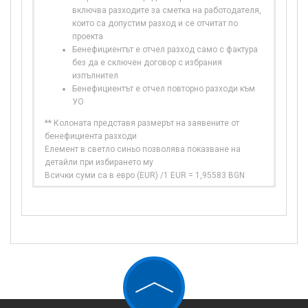
включва разходите за сметка на работодателя,
които са допустим разход и се отчитат по
проекта
Бенефициентът е отчел разход само с фактура
без да е сключен договор с избрания
изпълнител
Бенефициентът е отчел повторно разходи към
УО
** Колоната представя размерът на заявените от
бенефициента разходи
Елемент в светло синьо позволява показване на
детайли при избирането му
Всички суми са в евро (EUR) /1 EUR = 1,95583 BGN