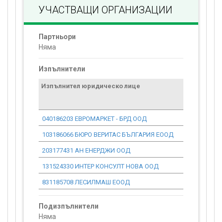
УЧАСТВАЩИ ОРГАНИЗАЦИИ
Партньори
Няма
Изпълнители
Изпълнител юридическо лице
Договор
стойност
проекта*
040186203 ЕВРОМАРКЕТ - БРД ООД
431 252.20
103186066 БЮРО ВЕРИТАС БЪЛГАРИЯ ЕООД
3 805.55
203177431 АН ЕНЕРДЖИ ООД
2 300.81
131524330 ИНТЕР КОНСУЛТ НОВА ООД
2 668.94
831185708 ЛЕСИЛМАШ ЕООД
227 479.89
Подизпълнители
Няма