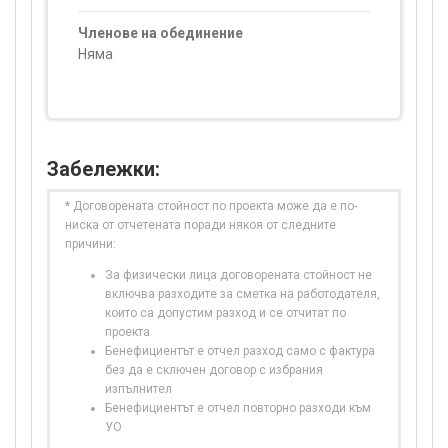
Членове на обединение
Няма
Забележки:
* Договорената стойност по проекта може да е по-
ниска от отчетената поради някоя от следните
причини:
За физически лица договорената стойност не
включва разходите за сметка на работодателя,
които са допустим разход и се отчитат по
проекта
Бенефициентът е отчел разход само с фактура
без да е сключен договор с избрания
изпълнител
Бенефициентът е отчел повторно разходи към
УО