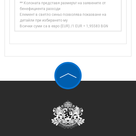
** Колоната представя размерът на заявените от
бенефициента разходи
Елемент в светло синьо позволява показване на
детайли при избирането му
Всички суми са в евро (EUR) /1 EUR = 1,95583 BGN