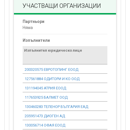
УЧАСТВАЩИ ОРГАНИЗАЦИИ
Партньори
Няма
Изпълнители
Изпълнител юридическо лице
Договор
стойност
проекта*
200320575 ЕВРОТОПИНГ ЕООД
0.00
127561884 ОДИТОРИ И КО ООД
0.00
131194045 АТРИЯ ЕООД
0.00
117653925 БАЛМЕТ ООД
0.00
130460283 ТЕЛЕНОР БЪЛГАРИЯ ЕАД
0.00
205951473 ДИОГЕН АД
0.00
130056714 ОФАЯ ЕООД
0.00