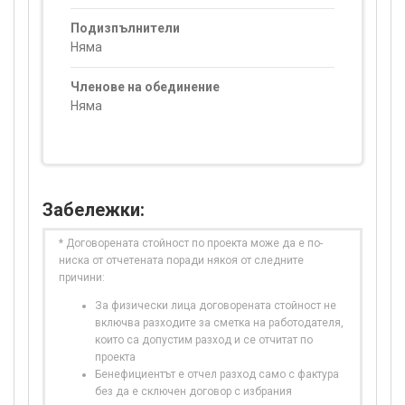
Подизпълнители
Няма
Членове на обединение
Няма
Забележки:
* Договорената стойност по проекта може да е по-
ниска от отчетената поради някоя от следните
причини:
За физически лица договорената стойност не
включва разходите за сметка на работодателя,
които са допустим разход и се отчитат по
проекта
Бенефициентът е отчел разход само с фактура
без да е сключен договор с избрания