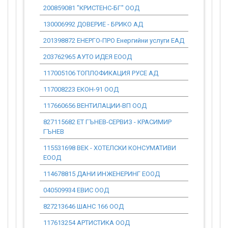
200859081 "КРИСТЕНС-БГ" ООД
0.00
130006992 ДОВЕРИЕ - БРИКО АД
0.00
201398872 ЕНЕРГО-ПРО Енергийни услуги ЕАД
0.00
203762965 АУТО ИДЕЯ ЕООД
0.00
117005106 ТОПЛОФИКАЦИЯ РУСЕ АД
0.00
117008223 ЕКОН-91 ООД
0.00
117660656 ВЕНТИЛАЦИИ-ВП ООД
0.00
827115682 ЕТ ГЪНЕВ-СЕРВИЗ - КРАСИМИР
0.00
ГЪНЕВ
115531698 ВЕК - ХОТЕЛСКИ КОНСУМАТИВИ
0.00
ЕООД
114678815 ДАНИ ИНЖЕНЕРИНГ ЕООД
0.00
040509934 ЕВИС ООД
0.00
827213646 ШАНС 166 ООД
0.00
117613254 АРТИСТИКА ООД
0.00