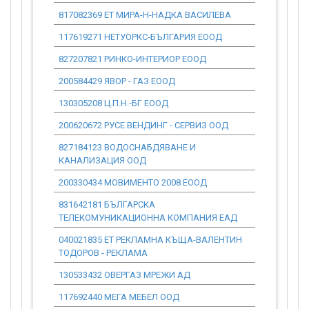
817082369 ЕТ МИРА-Н-НАДКА ВАСИЛЕВА
0.00
117619271 НЕТУОРКС-БЪЛГАРИЯ ЕООД
0.00
827207821 РИНКО-ИНТЕРИОР ЕООД
0.00
200584429 ЯВОР - ГАЗ ЕООД
0.00
130305208 Ц.П.Н.-БГ ЕООД
0.00
200620672 РУСЕ ВЕНДИНГ - СЕРВИЗ ООД
0.00
827184123 ВОДОСНАБДЯВАНЕ И
0.00
КАНАЛИЗАЦИЯ ООД
200330434 МОВИМЕНТО 2008 ЕООД
0.00
831642181 БЪЛГАРСКА
0.00
ТЕЛЕКОМУНИКАЦИОННА КОМПАНИЯ ЕАД
040021835 ЕТ РЕКЛАМНА КЪЩА-ВАЛЕНТИН
0.00
ТОДОРОВ - РЕКЛАМА
130533432 ОВЕРГАЗ МРЕЖИ АД
0.00
117692440 МЕГА МЕБЕЛ ООД
0.00