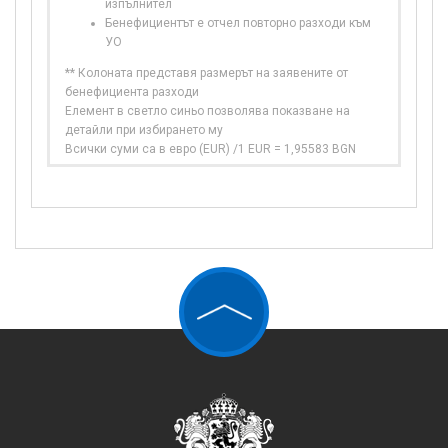
изпълнител
Бенефициентът е отчел повторно разходи към
УО
** Колоната представя размерът на заявените от
бенефициента разходи
Елемент в светло синьо позволява показване на
детайли при избирането му
Всички суми са в евро (EUR) /1 EUR = 1,95583 BGN