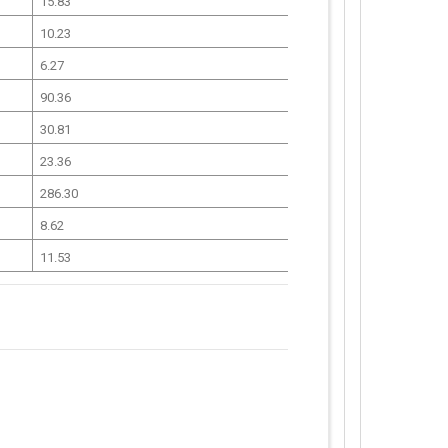
15.83
10.23
6.27
90.36
30.81
23.36
286.30
8.62
11.53