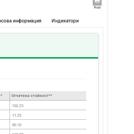
Print
нсова информация
Индикатори
*
Отчетена стойност**
102.25
11.25
90.10