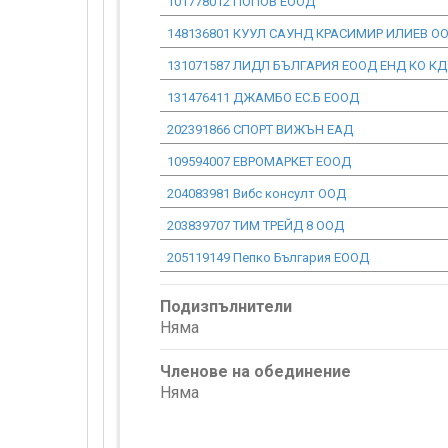
101778012 ПОПОВ ЕООД
148136801 КУУЛ САУНД КРАСИМИР ИЛИЕВ О
131071587 ЛИДЛ БЪЛГАРИЯ ЕООД ЕНД КО КД
131476411 ДЖАМБО ЕС.Б ЕООД
202391866 СПОРТ ВИЖЪН ЕАД
109594007 ЕВРОМАРКЕТ ЕООД
204083981 Вибс консулт ООД
203839707 ТИМ ТРЕЙД 8 ООД
205119149 Пепко България ЕООД
Подизпълнители
Няма
Членове на обединение
Няма