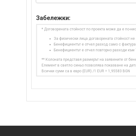
Забележки:
* Договорената стойност по проекта може да е по-ни
За физически лица договорената стойност не в
Бенефициентът е отчел разход само с фактура
Бенефициентът е отчел повторно разходи към
** Колоната представя размерът на заявените от бе
Елемент в светло синьо позволява показване на дет
Всички суми са в евро (EUR) /1 EUR = 1,95583 BGN