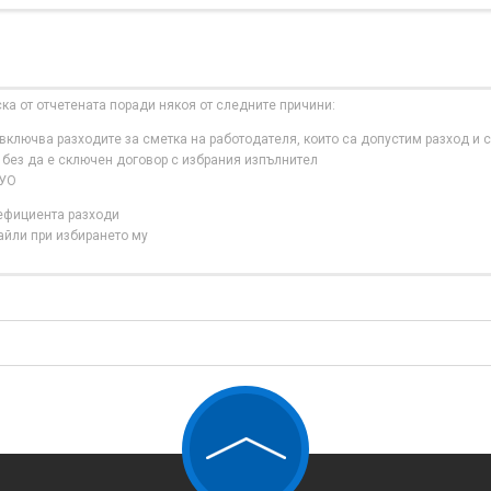
ска от отчетената поради някоя от следните причини:
ключва разходите за сметка на работодателя, които са допустим разход и с
 без да е сключен договор с избрания изпълнител
 УО
нефициента разходи
айли при избирането му