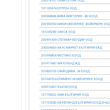
203514101 СКАЙ ОПТИК ООД
101100474 ЕЛТРОН ООД
203568686 ВИВА ВИКТОРИЯ - 82 ЕООД
202592054 НИКИНЖЕНЕРИНГ ФОЙЕРВЕРК ОО
131245283 САКСА ООД
203491439 СТЕЛМАР-БЕЛДАР ООД
200204065 ХАУС МАРКЕТ БЪЛГАРИЯ ЕАД
201390854 ФЕСТИКО ЕООД
201917687 ХИПОЛЕНД АД
201835133 САМОДИВА - М ЕООД
201543524 ЕЛИМЕКС ИНЖЕНЕРИНГ ЕООД
205310407 ХЪКСИ ЕООД
121759222 ОМВ БЪЛГАРИЯ ООД
131129282 КАУФЛАНД БЪЛГАРИЯ ЕООД ЕНД 