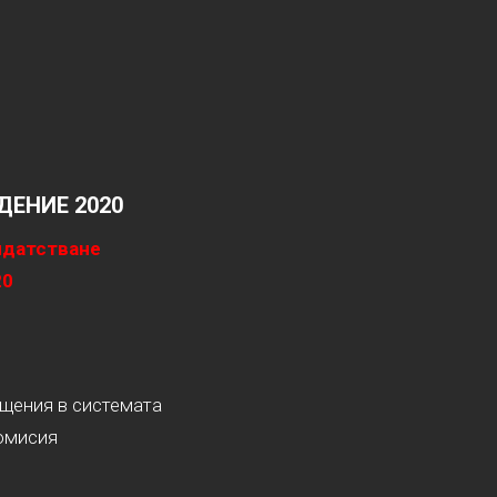
ЕНИЕ 2020
идатстване
20
ащения в системата
омисия