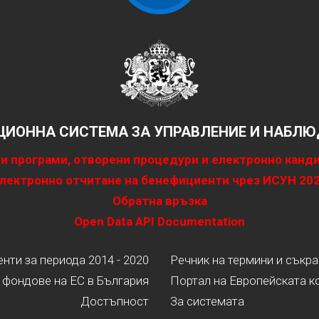
ИОННА СИСТЕМА ЗА УПРАВЛЕНИЕ И НАБЛЮД
и програми, отворени процедури и електронно канд
лектронно отчитане на бенефициенти чрез ИСУН 20
Обратна връзка
Open Data API Documentation
ти за периода 2014 - 2020
Речник на термини и съкр
 фондове на ЕС в България
Портал на Европейската к
Достъпност
За системата