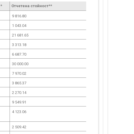
*
Отчетена стойност**
9 816.80
1 043.04
21 681.65
3 313.18
6 687.70
30 000.00
7 970.02
3 865.37
2 270.14
9 549.91
4 123.06
2 509.42