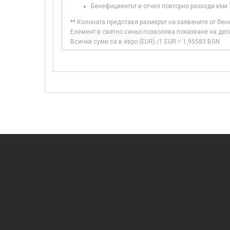
Бенефициентът е отчел повторно разходи към
** Колоната представя размерът на заявените от бе
Елемент в светло синьо позволява показване на дет
Всички суми са в евро (EUR) /1 EUR = 1,95583 BGN