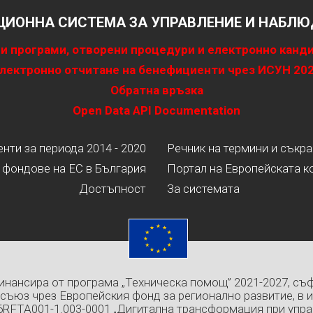
ИОННА СИСТЕМА ЗА УПРАВЛЕНИЕ И НАБЛЮД
и програми, отворени процедури и електронно канд
лектронно отчитане на бенефициенти чрез ИСУН 20
Обратна връзка
Open Data API Documentation
ти за периода 2014 - 2020
Речник на термини и съкр
 фондове на ЕС в България
Портал на Европейската к
Достъпност
За системата
инансира от програма „Техническа помощ” 2021-2027, съ
съюз чрез Европейския фонд за регионално развитие, в 
6RFTA001-1.003-0001 „Дигитална трансформация при упра