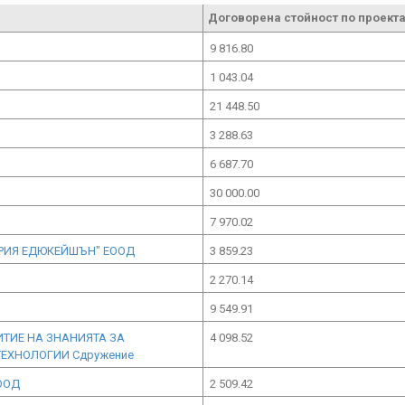
Договорена стойност по проекта
9 816.80
1 043.04
21 448.50
3 288.63
6 687.70
30 000.00
7 970.02
ГАРИЯ ЕДЮКЕЙШЪН" ЕООД
3 859.23
2 270.14
9 549.91
ИТИЕ НА ЗНАНИЯТА ЗА
4 098.52
ЕХНОЛОГИИ Сдружение
ООД
2 509.42