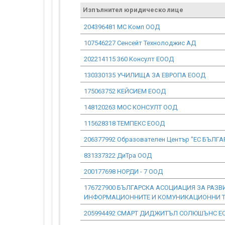
Изпълнител юридическо лице
204396481 МС Комп ООД
107546227 Сенсейт Технолоджис АД
202214115 360 Консулт ЕООД
130330135 УЧИЛИЩА ЗА ЕВРОПА ЕООД
175063752 КЕЙСИЕМ ЕООД
148120263 МОС КОНСУЛТ ООД
115628318 ТЕМПЕКС ЕООД
206377992 Образователен Център "ЕС БЪЛ
831337322 ДиТра ООД
200177698 НОРДИ - 7 ООД
176727900 БЪЛГАРСКА АСОЦИАЦИЯ ЗА РАЗВ
ИНФОРМАЦИОННИТЕ И КОМУНИКАЦИОННИ Т
205994492 СМАРТ ДИДЖИТЪЛ СОЛЮШЪНС Е