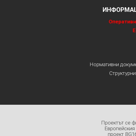
ИНФОРМАЦ
Оперативн
Е
Нормативни докумен
Структурни
Проектът се ф
Европейския 
проект BG1