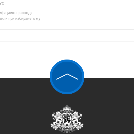
 УО
нефициента разходи
айли при избирането му