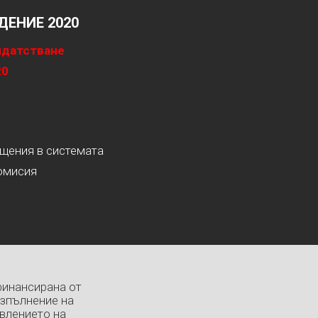
ЕНИЕ 2020
идатстване
20
ащения в системата
омисия
финансирана от
изпълнение на
влението на