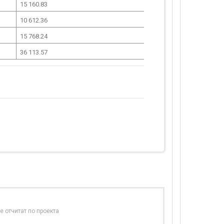
15 160.83
10 612.36
15 768.24
36 113.57
е отчитат по проекта