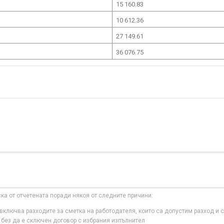
15 160.83
10 612.36
27 149.61
36 076.75
ска от отчетената поради някоя от следните причини:
ключва разходите за сметка на работодателя, които са допустим разход и с
 без да е сключен договор с избрания изпълнител