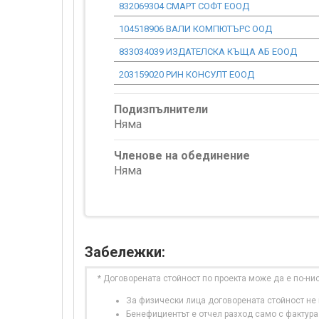
832069304 СМАРТ СОФТ ЕООД
104518906 ВАЛИ КОМПЮТЪРС ООД
833034039 ИЗДАТЕЛСКА КЪЩА АБ ЕООД
203159020 РИН КОНСУЛТ ЕООД
Подизпълнители
Няма
Членове на обединение
Няма
Забележки:
* Договорената стойност по проекта може да е по-ни
За физически лица договорената стойност не в
Бенефициентът е отчел разход само с фактура