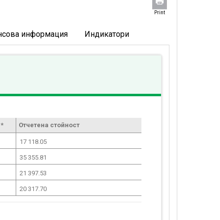
Print
нсова информация
Индикатори
*
Отчетена стойност
17 118.05
35 355.81
21 397.53
20 317.70