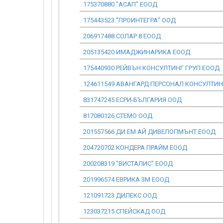
175370880 "АСАП" ЕООД
175443523 "ПРОИНТЕГРА" ООД
206917488 СОЛАР 8 ЕООД
205135420 ИМАДЖИНАРИКА ЕООД
175440930 РЕЙВЪН КОНСУЛТИНГ ГРУП ЕООД
124611549 АВАНГАРД ПЕРСОНАЛ КОНСУЛТИ
831747245 ЕСРИ-БЪЛГАРИЯ ООД
817080126 СТЕМО ООД
201557566 ДИ ЕМ АЙ ДИВЕЛОПМЪНТ ЕООД
204720702 КОНДЕРА ПРАЙМ ЕООД
200208319 "ВИСТАЛИС" ЕООД
201996574 ЕВРИКА 3М ЕООД
121091723 ДИЛЕКС ООД
123037215 СПЕЙСКАД ООД