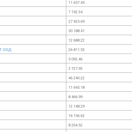
11 657.45
7 192.34
27 425.69
50 188.41
12 688.22
НГ ООД
26 811.53
5 092.46
3 727.93
46 240.22
11 645.18
8 466.99
12 148.29
16 156.62
8 264.52