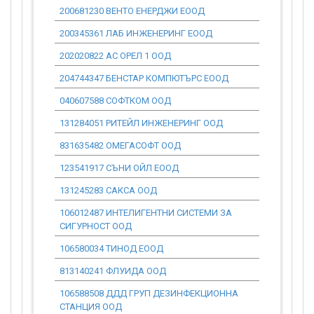
200681230 ВЕНТО ЕНЕРДЖИ ЕООД
0.00
200345361 ЛАБ ИНЖЕНЕРИНГ ЕООД
0.00
202020822 АС ОРЕЛ 1 ООД
0.00
204744347 БЕНСТАР КОМПЮТЪРС ЕООД
0.00
040607588 СОФТКОМ ООД
0.00
131284051 РИТЕЙЛ ИНЖЕНЕРИНГ ООД
0.00
831635482 ОМЕГАСОФТ ООД
0.00
123541917 СЪНИ ОЙЛ ЕООД
0.00
131245283 САКСА ООД
0.00
106012487 ИНТЕЛИГЕНТНИ СИСТЕМИ ЗА
0.00
СИГУРНОСТ ООД
106580034 ТИНОД ЕООД
0.00
813140241 ФЛУИДА ООД
0.00
106588508 ДДД ГРУП ДЕЗИНФЕКЦИОННА
0.00
СТАНЦИЯ ООД