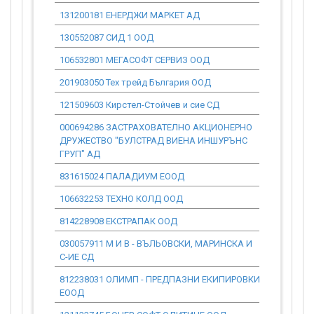
131200181 ЕНЕРДЖИ МАРКЕТ АД
0.00
130552087 СИД 1 ООД
0.00
106532801 МЕГАСОФТ СЕРВИЗ ООД
0.00
201903050 Тех трейд България ООД
0.00
121509603 Кирстел-Стойчев и сие СД
0.00
000694286 ЗАСТРАХОВАТЕЛНО АКЦИОНЕРНО
0.00
ДРУЖЕСТВО "БУЛСТРАД ВИЕНА ИНШУРЪНС
ГРУП" АД
831615024 ПАЛАДИУМ ЕООД
0.00
106632253 ТЕХНО КОЛД ООД
0.00
814228908 ЕКСТРАПАК ООД
0.00
030057911 М И В - ВЪЛЬОВСКИ, МАРИНСКА И
0.00
С-ИЕ СД
812238031 ОЛИМП - ПРЕДПАЗНИ ЕКИПИРОВКИ
0.00
ЕООД