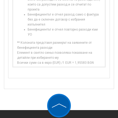
които са допустим разход и се отчитат по
проекта
Бенефициентът е отчел разход само с фактура
без да е сключен договор с избрания
изпълнител
Бенефициентът е отчел повторно разходи към
УО
** Колоната представя размерът на заявените от
бенефициента разходи
Елемент в светло синьо позволява показване на
детайли при избирането му
Всички суми са в евро (EUR) /1 EUR = 1,95583 BGN