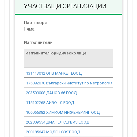
УЧАСТВАЩИ ОРГАНИЗАЦИИ
Партньори
Няма
Изпълнители
Изпълнител юридическо лице
Договор
стойност
проекта*
131413012 ОПВ МАРКЕТ ЕООД
0.00
175092070 Български институт по метрология
0.00
203509008 ДАНОВ 66 ЕООД
0.00
115102268 АИБО - С ЕООД
0.00
106065382 ХИМКОМ ИНЖЕНЕРИНГ ООД
0.00
202809554 ДИАНЕЛ СЕРВИЗ ЕООД
0.00
200185647 МОДЕН СВЯТ ООД
0.00