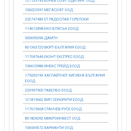
121133745 БОНЕВ СОФТ ОДИТИНГ ООД
0.00
106025591 МЕГАСОФТ ООД
0.00
202747483 ЕТ РАДОСЛАВ ГОРЕЛСКИ
0.00
114612898 ЕКО-БЛЯСЪК ЕООД
0.00
000695096 ДАМТН
0.00
831363720 ВЮРТ-БЪЛГАРИЯ ЕООД
0.00
117047646 ЕКОНТ ЕКСПРЕС ЕООД
0.00
106610986 ИНЕКС ТРЕЙД ЕООД
0.00
175030193 ХАГЛАЙТНЕР ХИГИЕНЕ БЪЛГАРИЯ
0.00
ЕООД
203997900 ТАВЕЛБО ЕООД
0.00
121819662 ВИП СЕКЮРИТИ ЕООД
0.00
117615668 СТАНЧЕВ-РУСЕ ЕООД
0.00
831826092 МИКРОИНВЕСТ ООД
0.00
106569372 ВАРИАНТИ ООД
0.00