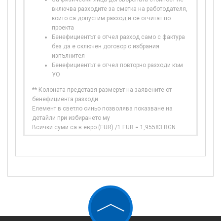
включва разходите за сметка на работодателя,
които са допустим разход и се отчитат по
проекта
Бенефициентът е отчел разход само с фактура
без да е сключен договор с избрания
изпълнител
Бенефициентът е отчел повторно разходи към
УО
** Колоната представя размерът на заявените от
бенефициента разходи
Елемент в светло синьо позволява показване на
детайли при избирането му
Всички суми са в евро (EUR) /1 EUR = 1,95583 BGN