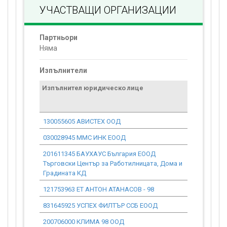
УЧАСТВАЩИ ОРГАНИЗАЦИИ
Партньори
Няма
Изпълнители
Изпълнител юридическо лице
Договор
стойност
проекта*
130055605 АВИСТЕХ ООД
0.00
030028945 ММС ИНК ЕООД
0.00
201611345 БАУХАУС България ЕООД
0.00
Търговски Център за Работилницата, Дома и
Градината КД
121753963 ЕТ АНТОН АТАНАСОВ - 98
0.00
831645925 УСПЕХ ФИЛТЪР ССБ ЕООД
0.00
200706000 КЛИМА 98 ООД
0.00