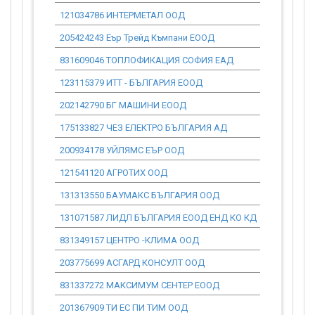
121034786 ИНТЕРМЕТАЛ ООД
0.00
205424243 Еър Трейд Къмпани ЕООД
0.00
831609046 ТОПЛОФИКАЦИЯ СОФИЯ ЕАД
0.00
123115379 ИТТ - БЪЛГАРИЯ ЕООД
0.00
202142790 БГ МАШИНИ ЕООД
0.00
175133827 ЧЕЗ ЕЛЕКТРО БЪЛГАРИЯ АД
0.00
200934178 УЙЛЯМС ЕЪР ООД
0.00
121541120 АГРОТИХ ООД
0.00
131313550 БАУМАКС БЪЛГАРИЯ ООД
0.00
131071587 ЛИДЛ БЪЛГАРИЯ ЕООД ЕНД КО КД
0.00
831349157 ЦЕНТРО -КЛИМА ООД
0.00
203775699 АСГАРД КОНСУЛТ ООД
0.00
831337272 МАКСИМУМ СЕНТЕР ЕООД
0.00
201367909 ТИ ЕС ПИ ТИМ ООД
0.00