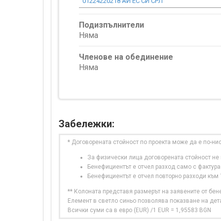
01224220218 АЙ ЕС СИ СРЛ
Подизпълнители
Няма
Членове на обединение
Няма
Забележки:
* Договорената стойност по проекта може да е по-ни
За физически лица договорената стойност не в
Бенефициентът е отчел разход само с фактура
Бенефициентът е отчел повторно разходи към
** Колоната представя размерът на заявените от бе
Елемент в светло синьо позволява показване на дет
Всички суми са в евро (EUR) /1 EUR = 1,95583 BGN