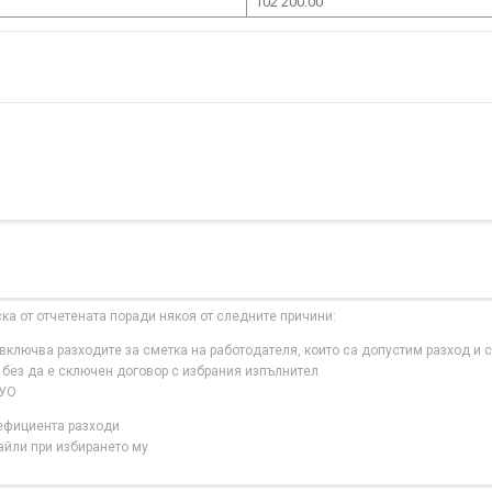
102 200.00
ска от отчетената поради някоя от следните причини:
ключва разходите за сметка на работодателя, които са допустим разход и с
 без да е сключен договор с избрания изпълнител
 УО
нефициента разходи
айли при избирането му