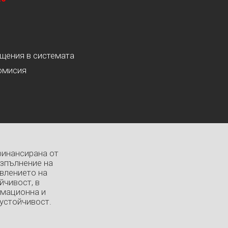
ащения в системата
омисия
финансирана от
изпълнение на
влението на
йчивост, в
рмационна и
устойчивост.