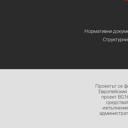
Нормативни докумен
Структурни
Проектът се ф
Европейския 
проект BG1
средстват
изпълнение
администрат