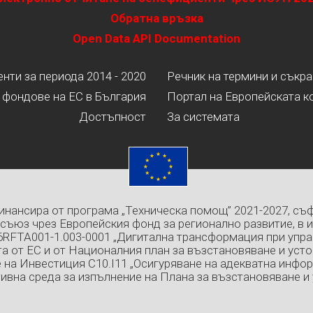
Обратна връзка
Open Data API Documentation
ти за периода 2014 - 2020
Речник на термини и съкр
 фондове на ЕС в България
Портал на Европейската к
Достъпност
За системата
инансира от програма „Техническа помощ” 2021-2027, съ
съюз чрез Европейския фонд за регионално развитие, в 
6RFTA001-1.003-0001 „Дигитална трансформация при упра
а от ЕС и от Националния план за възстановяване и усто
 на Инвестиция C10.I11 „Осигуряване на адекватна инфо
ивна среда за изпълнение на Плана за възстановяване и 