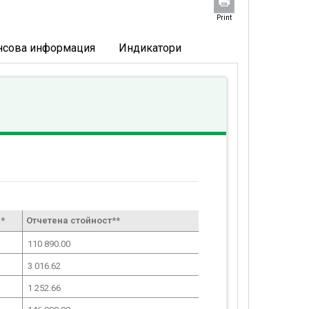
Print
нсова информация
Индикатори
*
Отчетена стойност**
110 890.00
3 016.62
1 252.66