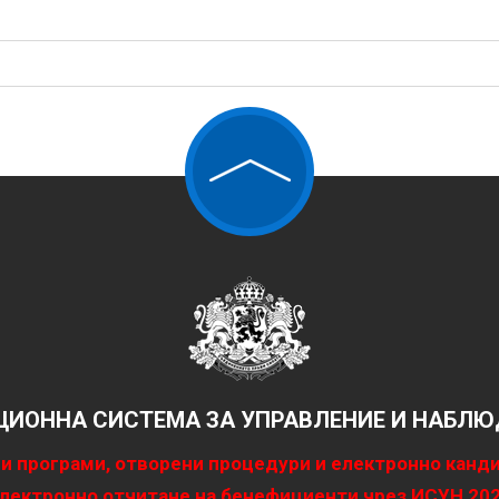
ИОННА СИСТЕМА ЗА УПРАВЛЕНИЕ И НАБЛЮД
и програми, отворени процедури и електронно канд
лектронно отчитане на бенефициенти чрез ИСУН 20