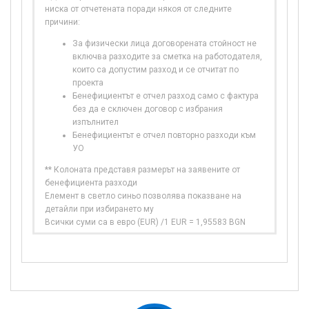
ниска от отчетената поради някоя от следните
причини:
За физически лица договорената стойност не
включва разходите за сметка на работодателя,
които са допустим разход и се отчитат по
проекта
Бенефициентът е отчел разход само с фактура
без да е сключен договор с избрания
изпълнител
Бенефициентът е отчел повторно разходи към
УО
** Колоната представя размерът на заявените от
бенефициента разходи
Елемент в светло синьо позволява показване на
детайли при избирането му
Всички суми са в евро (EUR) /1 EUR = 1,95583 BGN