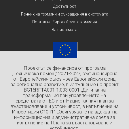
Достъпност
Речник на термини и съкращения в системата
Портал на Европейската комисия
За системата
Проектът се финансира от програма
„Техническа помощ” 2021-2027, съфинансирана
от Европейския съюз чрез Европейския фонд
за регионално развитие, в изпълнение на проект
BG16RFTA001-1.003-0001 „Дигитална
трансформация при управлението на
средствата от ЕС и от Националния план за
възстановяване и устойчивост, в изпълнение на
Инвестиция C10.I11 „Осигуряване на адекватна
информационна и административна среда за
изпълнение на Плана за възстановяване и
устойчивост.