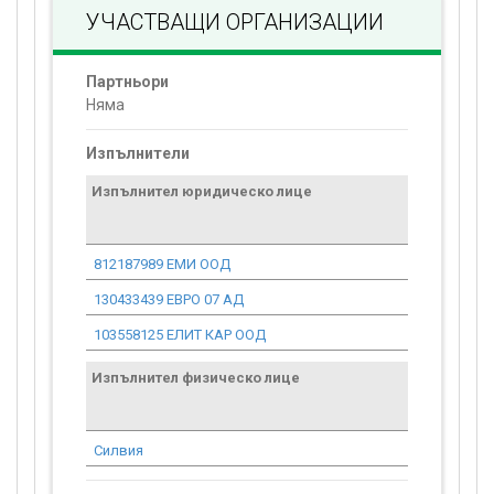
УЧАСТВАЩИ ОРГАНИЗАЦИИ
Партньори
Няма
Изпълнители
Изпълнител юридическо лице
Договор
стойност
проекта*
812187989 ЕМИ ООД
0.00
130433439 ЕВРО 07 АД
0.00
103558125 ЕЛИТ КАР ООД
0.00
Изпълнител физическо лице
Договор
стойност
проекта*
Силвия
0.00