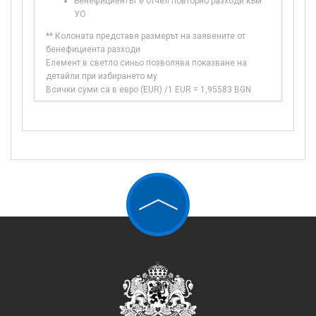
Бенефициентът е отчел повторно разходи към
УО
** Колоната представя размерът на заявените от
бенефициента разходи
Елемент в светло синьо позволява показване на
детайли при избирането му
Всички суми са в евро (EUR) /1 EUR = 1,95583 BGN