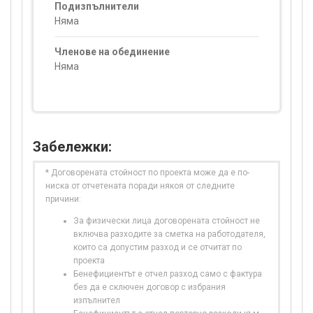
Подизпълнители
Няма
Членове на обединение
Няма
Забележки:
* Договорената стойност по проекта може да е по-
ниска от отчетената поради някоя от следните
причини:
За физически лица договорената стойност не
включва разходите за сметка на работодателя,
които са допустим разход и се отчитат по
проекта
Бенефициентът е отчел разход само с фактура
без да е сключен договор с избрания
изпълнител