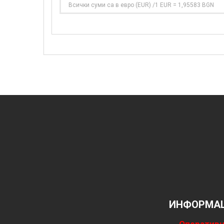
Всички суми са в евро (EUR) /1 EUR = 1,95583 BGN
ИНФОРМАЦ