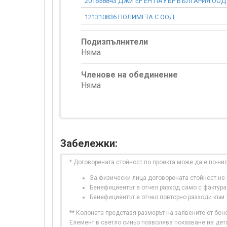
201658843 ДЖИ ЕР ЕН ПАУЪР БЪЛГАРИЯ ООД
121310836 ПОЛИМЕТА С ООД
Подизпълнители
Няма
Членове на обединение
Няма
Забележки:
* Договорената стойност по проекта може да е по-ни
За физически лица договорената стойност не в
Бенефициентът е отчел разход само с фактура
Бенефициентът е отчел повторно разходи към
** Колоната представя размерът на заявените от бе
Елемент в светло синьо позволява показване на дет