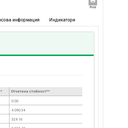
Print
нсова информация
Индикатори
*
Отчетена стойност**
0.00
4 090.34
324.16