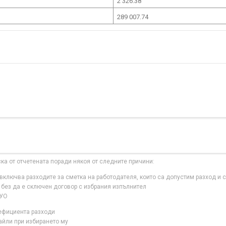
2 326.38
289 007.74
ска от отчетената поради някоя от следните причини:
ключва разходите за сметка на работодателя, които са допустим разход и с
 без да е сключен договор с избрания изпълнител
 УО
нефициента разходи
айли при избирането му