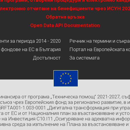
и програми, отворени процедури и електронно канд
лектронно отчитане на бенефициенти чрез ИСУН 20
Обратна връзка
Open Data API Documentation
ти за периода 2014 - 2020
Речник на термини и съкр
 фондове на ЕС в България
Портал на Европейската к
Достъпност
За системата
инансира от програма „Техническа помощ” 2021-2027, съ
съюз чрез Европейския фонд за регионално развитие, в 
6RFTA001-1.003-0001 „Дигитална трансформация при упра
а от ЕС и от Националния план за възстановяване и усто
 на Инвестиция C10.I11 „Осигуряване на адекватна инфо
ивна среда за изпълнение на Плана за възстановяване и 