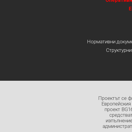
Оперативн
Е
Нормативни докумен
Структурни
Проектът се ф
Европейския 
проект BG1
средстват
изпълнение
администрат