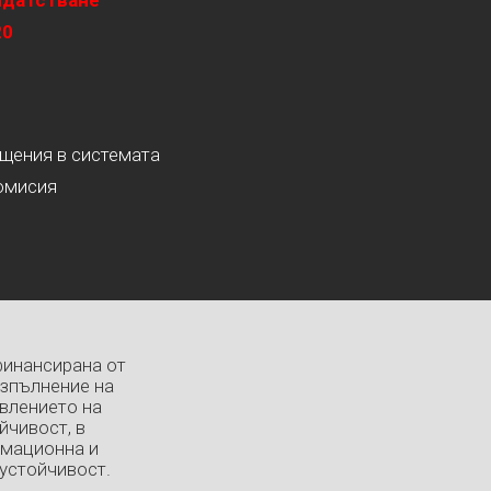
идатстване
20
ащения в системата
омисия
финансирана от
изпълнение на
влението на
йчивост, в
рмационна и
устойчивост.