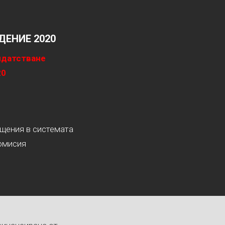
ЕНИЕ 2020
идатстване
20
ащения в системата
омисия