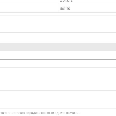
2 043.12
561.40
ска от отчетената поради някоя от следните причини: