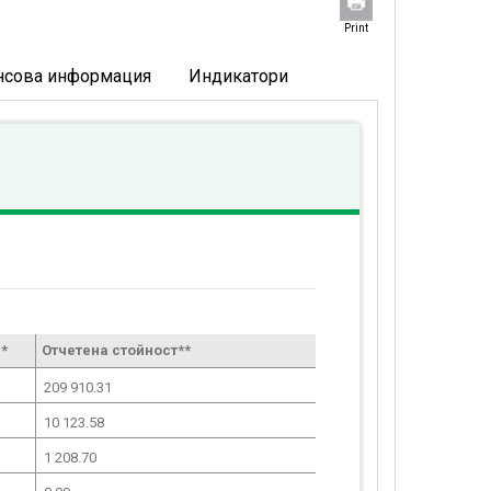
Print
нсова информация
Индикатори
*
Отчетена стойност**
209 910.31
10 123.58
1 208.70