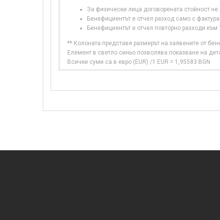
За физически лица договорената стойност не в
Бенефициентът е отчел разход само с фактура
Бенефициентът е отчел повторно разходи към
** Колоната представя размерът на заявените от бе
Елемент в светло синьо позволява показване на дет
Всички суми са в евро (EUR) /1 EUR = 1,95583 BGN