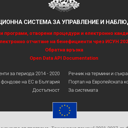
ИОННА СИСТЕМА ЗА УПРАВЛЕНИЕ И НАБЛЮД
и програми, отворени процедури и електронно канд
лектронно отчитане на бенефициенти чрез ИСУН 20
Обратна връзка
Open Data API Documentation
ти за периода 2014 - 2020
Речник на термини и съкр
 фондове на ЕС в България
Портал на Европейската к
Достъпност
За системата