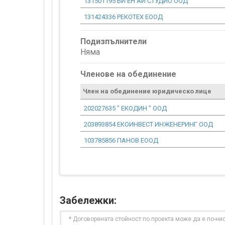
131501195 БИ ЕН АЙ СТУДИО ООД
131424336 РЕКОТЕХ ЕООД
Подизпълнители
Няма
Членове на обединение
Член на обединение юридическо лице
202027635 " ЕКОДИН " ООД
203893854 ЕКОИНВЕСТ ИНЖЕНЕРИНГ ООД
103785856 ПАНОВ ЕООД
Забележки:
* Договорената стойност по проекта може да е по-ни