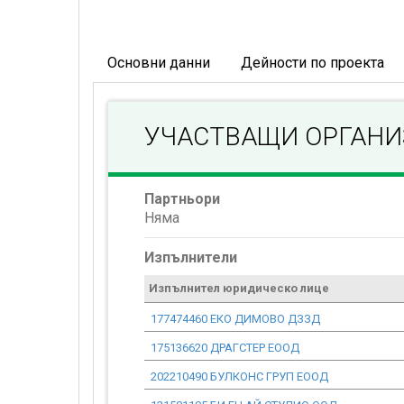
Основни данни
Дейности по проекта
УЧАСТВАЩИ ОРГАН
Партньори
Няма
Изпълнители
Изпълнител юридическо лице
177474460 ЕКО ДИМОВО ДЗЗД
175136620 ДРАГСТЕР ЕООД
202210490 БУЛКОНС ГРУП ЕООД