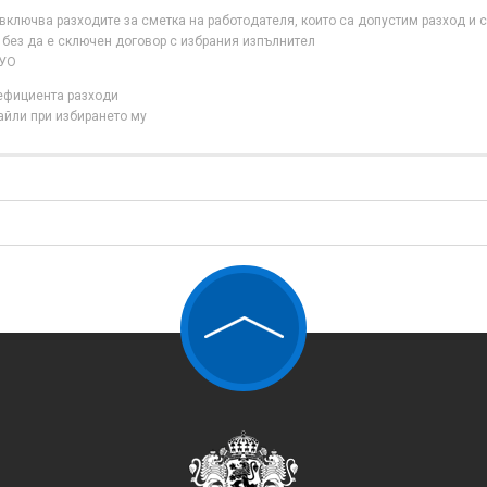
ключва разходите за сметка на работодателя, които са допустим разход и с
 без да е сключен договор с избрания изпълнител
 УО
нефициента разходи
айли при избирането му