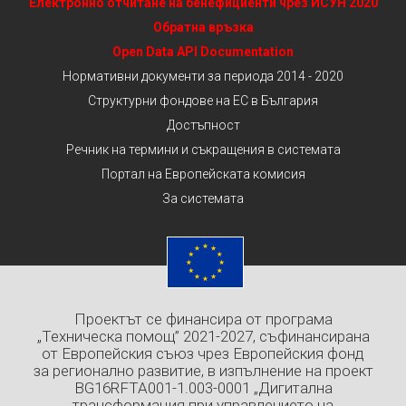
Електронно отчитане на бенефициенти чрез ИСУН 2020
Обратна връзка
Open Data API Documentation
Нормативни документи за периода 2014 - 2020
Структурни фондове на ЕС в България
Достъпност
Речник на термини и съкращения в системата
Портал на Европейската комисия
За системата
Проектът се финансира от програма
„Техническа помощ” 2021-2027, съфинансирана
от Европейския съюз чрез Европейския фонд
за регионално развитие, в изпълнение на проект
BG16RFTA001-1.003-0001 „Дигитална
трансформация при управлението на