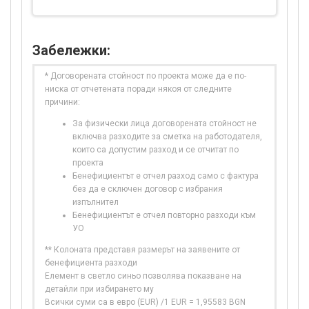
Забележки:
* Договорената стойност по проекта може да е по-
ниска от отчетената поради някоя от следните
причини:
За физически лица договорената стойност не
включва разходите за сметка на работодателя,
които са допустим разход и се отчитат по
проекта
Бенефициентът е отчел разход само с фактура
без да е сключен договор с избрания
изпълнител
Бенефициентът е отчел повторно разходи към
УО
** Колоната представя размерът на заявените от
бенефициента разходи
Елемент в светло синьо позволява показване на
детайли при избирането му
Всички суми са в евро (EUR) /1 EUR = 1,95583 BGN