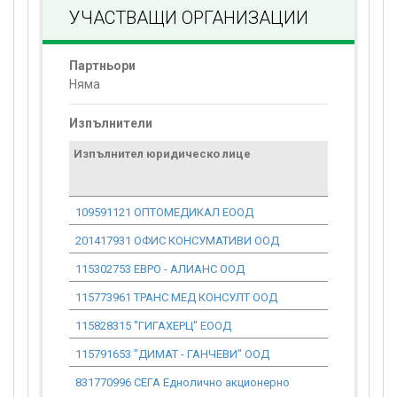
УЧАСТВАЩИ ОРГАНИЗАЦИИ
Партньори
Няма
Изпълнители
Изпълнител юридическо лице
Договор
стойност
проекта*
109591121 ОПТОМЕДИКАЛ ЕООД
3 417.47
201417931 ОФИС КОНСУМАТИВИ ООД
3 177.17
115302753 ЕВРО - АЛИАНС ООД
1 789.52
115773961 ТРАНС МЕД КОНСУЛТ ООД
199.40
115828315 "ГИГАХЕРЦ" ЕООД
13 919.92
115791653 "ДИМАТ - ГАНЧЕВИ" ООД
225.99
831770996 СЕГА Еднолично акционерно
71.58