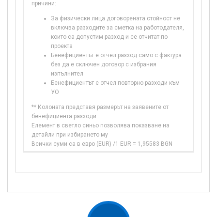
причини:
За физически лица договорената стойност не
включва разходите за сметка на работодателя,
които са допустим разход и се отчитат по
проекта
Бенефициентът е отчел разход само с фактура
без да е сключен договор с избрания
изпълнител
Бенефициентът е отчел повторно разходи към
УО
** Колоната представя размерът на заявените от
бенефициента разходи
Елемент в светло синьо позволява показване на
детайли при избирането му
Всички суми са в евро (EUR) /1 EUR = 1,95583 BGN