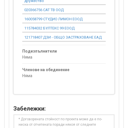
дружество
020366756 САТ ТВ ООД
915.21
160058799 СТУДИО ЛИМОН ЕООД
797.62
115784032 БУЛТЕКС 99 ЕООД
572.09
121718407 ДЗИ - ОБЩО ЗАСТРАХОВАНЕ ЕАД
179.00
Подизпълнители
Няма
Членове на обединение
Няма
Забележки:
* Договорената стойност по проекта може да е по-
ниска от отчетената поради някоя от следните