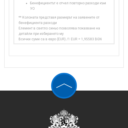
Бенефициентът е отчел повторно разходи към
УО
** Колоната представя размерът на заявените от
бенефициента разходи
Елемент в светло синьо позволява показване на
детайли при избирането му
Всички суми са в евро (EUR) /1 EUR = 1,95583 BGN