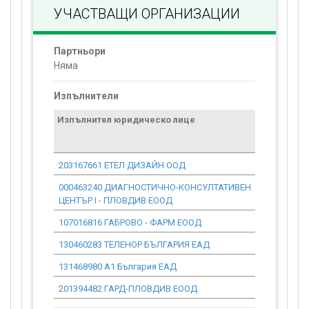
УЧАСТВАЩИ ОРГАНИЗАЦИИ
Партньори
Няма
Изпълнители
Изпълнител юридическо лице
Договор
стойност
проекта*
203167661 ЕТЕЛ ДИЗАЙН ООД
0.00
000463240 ДИАГНОСТИЧНО-КОНСУЛТАТИВЕН
0.00
ЦЕНТЪР I - ПЛОВДИВ ЕООД
107016816 ГАБРОВО - ФАРМ ЕООД
0.00
130460283 ТЕЛЕНОР БЪЛГАРИЯ ЕАД
0.00
131468980 А1 България ЕАД
0.00
201394482 ГАРД-ПЛОВДИВ ЕООД
0.00