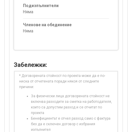
Подизпълнители
Няма
Членове на обединение
Няма
Забележки:
* Договорената стойност по проекта може да е по-
ниска от отчетената поради някоя от следните
причини:
За физически лица договорената стойност не
включва разходите за сметка на работодателя,
които са допустим разход и се отчитат по
проекта
Бенефициентът е отчел разход само с фактура
без да е сключен договор с избрания
изпълнител