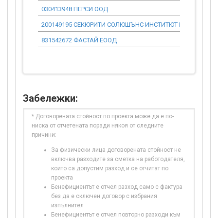
030413948 ПЕРСИ ООД
200149195 СЕКЮРИТИ СОЛЮШЪНС ИНСТИТЮТ ЕООД
831542672 ФАСТАЙ ЕООД
Забележки:
* Договорената стойност по проекта може да е по-
ниска от отчетената поради някоя от следните
причини:
За физически лица договорената стойност не
включва разходите за сметка на работодателя,
които са допустим разход и се отчитат по
проекта
Бенефициентът е отчел разход само с фактура
без да е сключен договор с избрания
изпълнител
Бенефициентът е отчел повторно разходи към