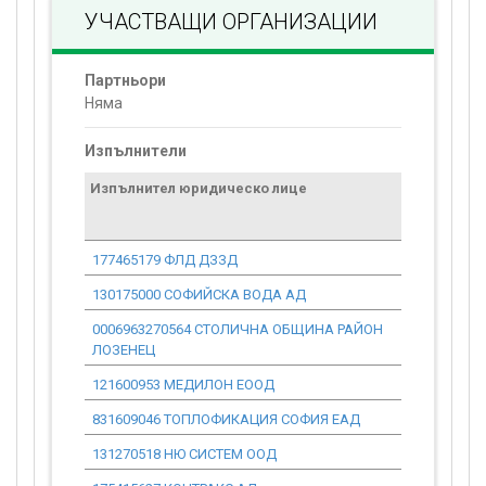
УЧАСТВАЩИ ОРГАНИЗАЦИИ
Партньори
Няма
Изпълнители
Изпълнител юридическо лице
Договор
стойност
проекта*
177465179 ФЛД ДЗЗД
27 609.76
130175000 СОФИЙСКА ВОДА АД
0.00
0006963270564 СТОЛИЧНА ОБЩИНА РАЙОН
0.00
ЛОЗЕНЕЦ
121600953 МЕДИЛОН ЕООД
118 320.47
831609046 ТОПЛОФИКАЦИЯ СОФИЯ ЕАД
0.00
131270518 НЮ СИСТЕМ ООД
625 862.37