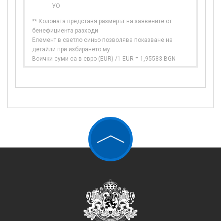
УО
** Колоната представя размерът на заявените от
бенефициента разходи
Елемент в светло синьо позволява показване на
детайли при избирането му
Всички суми са в евро (EUR) /1 EUR = 1,95583 BGN