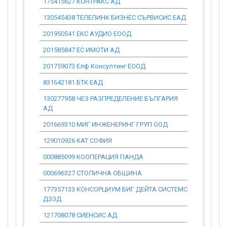
175415627 КОНТРАКС АД
1 457 305.
130545438 ТЕЛЕЛИНК БИЗНЕС СЪРВИСИС ЕАД
754 209.11
201950541 ЕКС АУДИО ЕООД
879 254.33
201585847 ЕС ИМОТИ АД
0.00
201759073 Елф Консултинг ЕООД
18 222.44
831642181 БТК ЕАД
0.00
130277958 ЧЕЗ РАЗПРЕДЕЛЕНИЕ БЪЛГАРИЯ
0.00
АД
201669310 МИГ ИНЖЕНЕРИНГ ГРУП ООД
18 099.73
129010926 КАТ СОФИЯ
0.00
000885099 КООПЕРАЦИЯ ПАНДА
0.00
000696327 СТОЛИЧНА ОБЩИНА
0.00
177357133 КОНСОРЦИУМ БИГ ДЕЙТА СИСТЕМС
2 454 077.
ДЗЗД
121708078 СИЕНСИС АД
3 503 905.