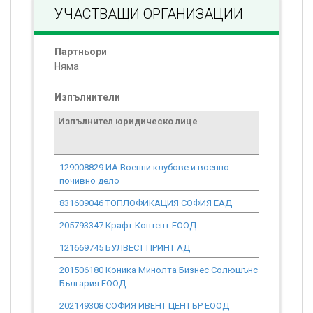
УЧАСТВАЩИ ОРГАНИЗАЦИИ
Партньори
Няма
Изпълнители
Изпълнител юридическо лице
Договор
стойност
проекта*
129008829 ИА Военни клубове и военно-
0.00
почивно дело
831609046 ТОПЛОФИКАЦИЯ СОФИЯ ЕАД
0.00
205793347 Крафт Контент ЕООД
0.00
121669745 БУЛВЕСТ ПРИНТ АД
0.00
201506180 Коника Минолта Бизнес Солюшънс
0.00
България ЕООД
202149308 СОФИЯ ИВЕНТ ЦЕНТЪР ЕООД
0.00