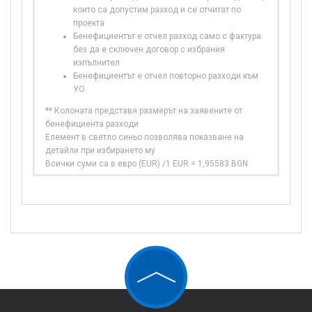
които са допустим разход и се отчитат по
проекта
Бенефициентът е отчел разход само с фактура
без да е сключен договор с избрания
изпълнител
Бенефициентът е отчел повторно разходи към
УО
** Колоната представя размерът на заявените от
бенефициента разходи
Елемент в светло синьо позволява показване на
детайли при избирането му
Всички суми са в евро (EUR) /1 EUR = 1,95583 BGN