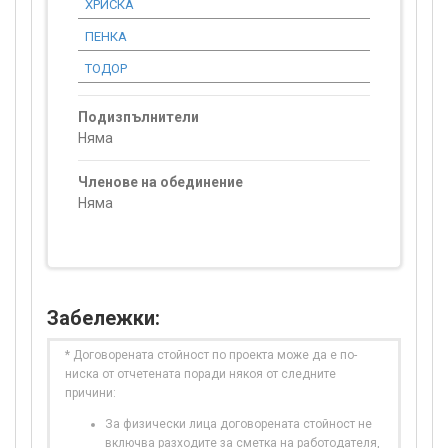
ХРИСКА
0.00
ПЕНКА
0.00
ТОДОР
0.00
Подизпълнители
Няма
Членове на обединение
Няма
Забележки:
* Договорената стойност по проекта може да е по-
ниска от отчетената поради някоя от следните
причини:
За физически лица договорената стойност не
включва разходите за сметка на работодателя,