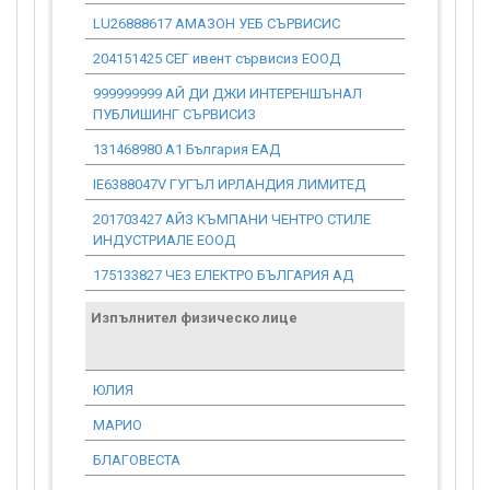
LU26888617 АМАЗОН УЕБ СЪРВИСИС
0.00
204151425 СЕГ ивент сървисиз ЕООД
0.00
999999999 АЙ ДИ ДЖИ ИНТЕРЕНШЪНАЛ
0.00
ПУБЛИШИНГ СЪРВИСИЗ
131468980 А1 България ЕАД
0.00
IE6388047V ГУГЪЛ ИРЛАНДИЯ ЛИМИТЕД
0.00
201703427 АЙЗ КЪМПАНИ ЧЕНТРО СТИЛЕ
0.00
ИНДУСТРИАЛЕ ЕООД
175133827 ЧЕЗ ЕЛЕКТРО БЪЛГАРИЯ АД
0.00
Изпълнител физическо лице
Договор
стойност
проекта*
ЮЛИЯ
0.00
МАРИО
0.00
БЛАГОВЕСТА
0.00