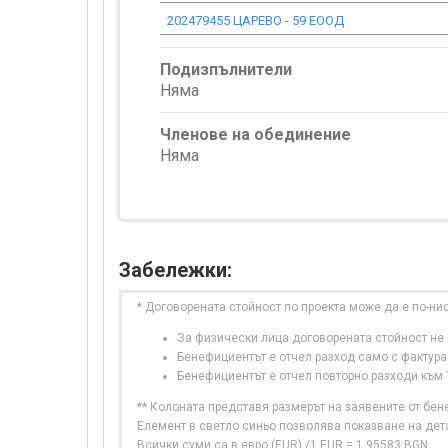
202479455 ЦАРЕВО - 59 ЕООД
Подизпълнители
Няма
Членове на обединение
Няма
Забележки:
* Договорената стойност по проекта може да е по-ни
За физически лица договорената стойност не в
Бенефициентът е отчел разход само с фактура
Бенефициентът е отчел повторно разходи към
** Колоната представя размерът на заявените от бе
Елемент в светло синьо позволява показване на дет
Всички суми са в евро (EUR) /1 EUR = 1,95583 BGN