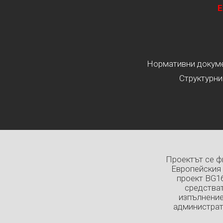
Е
Нормативни докумен
Структурни
Проектът се ф
Европейския 
проект BG1
средстват
изпълнение
администрат