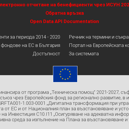
лектронно отчитане на бенефициенти чрез ИСУН 20
Обратна връзка
Open Data API Documentation
ти за периода 2014 - 2020
Речник на термини и съкр
 фондове на ЕС в България
Портал на Европейската к
Достъпност
За системата
инансира от програма „Техническа помощ” 2021-2027, съ
съюз чрез Европейския фонд за регионално развитие, в 
6RFTA001-1.003-0001 „Дигитална трансформация при упра
а от ЕС и от Националния план за възстановяване и усто
 на Инвестиция C10.I11 „Осигуряване на адекватна инфо
ивна среда за изпълнение на Плана за възстановяване и 