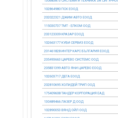
130683873 СИСТЕМИ И ТЕХНИКА ЗА СИГУРНО
102864980 ПСК ЕООД
202022321 ДЖИМ АВТО ЕООД
115030737 ТМТ - ЕЛКОМ ООД
203123309 КРАЗАР ЕООД
102663177 КУБИ СЕРВИЗ ЕООД
201461828 ИНТЕР КАРС БЪЛГАРИЯ ЕООД
205493663 ЦАРЕВО СИСТЕМС ООД
205831399 АВТО ЯНИ ЦАРЕВО ЕООД
102603717 ДЕГА ЕООД
202810695 ХОЛИДЕЙ ТРИП ООД
175409608 ТАНДЕР КОРПОРАЦИЯ ЕАД
130489466 ЛАЗЕР Д ООД
102890053 ВЯНД ОЙЛ ООД