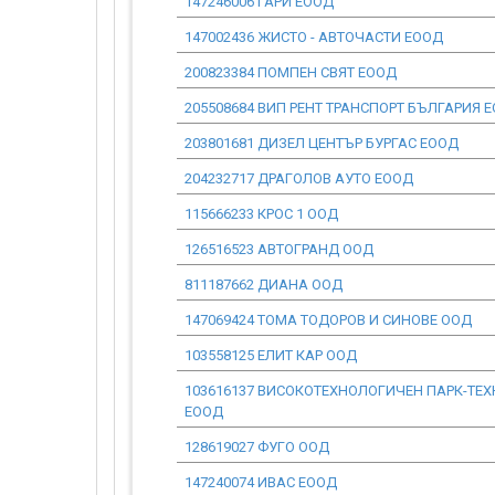
147246006 ГАРИ ЕООД
147002436 ЖИСТО - АВТОЧАСТИ ЕООД
200823384 ПОМПЕН СВЯТ ЕООД
205508684 ВИП РЕНТ ТРАНСПОРТ БЪЛГАРИЯ 
203801681 ДИЗЕЛ ЦЕНТЪР БУРГАС ЕООД
204232717 ДРАГОЛОВ АУТО ЕООД
115666233 КРОС 1 ООД
126516523 АВТОГРАНД ООД
811187662 ДИАНА ООД
147069424 ТОМА ТОДОРОВ И СИНОВЕ ООД
103558125 ЕЛИТ КАР ООД
103616137 ВИСОКОТЕХНОЛОГИЧЕН ПАРК-ТЕ
ЕООД
128619027 ФУГО ООД
147240074 ИВАС ЕООД