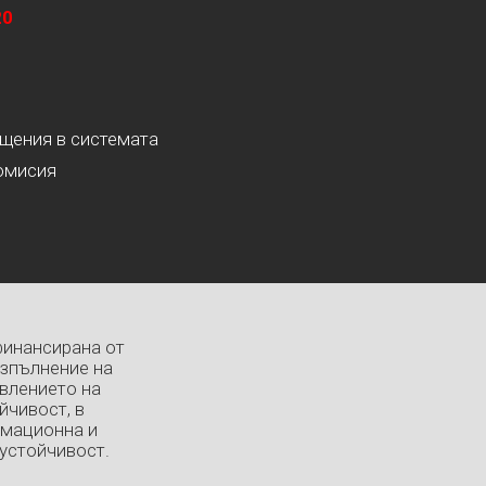
20
ащения в системата
омисия
финансирана от
изпълнение на
влението на
йчивост, в
рмационна и
устойчивост.