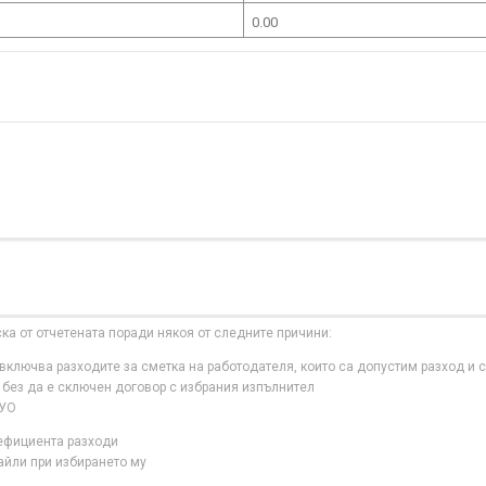
0.00
ска от отчетената поради някоя от следните причини:
ключва разходите за сметка на работодателя, които са допустим разход и с
 без да е сключен договор с избрания изпълнител
 УО
нефициента разходи
айли при избирането му