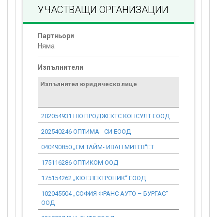
УЧАСТВАЩИ ОРГАНИЗАЦИИ
Партньори
Няма
Изпълнители
Изпълнител юридическо лице
Договор
стойност
проекта*
202054931 НЮ ПРОДЖЕКТС КОНСУЛТ ЕООД
19 078.34
202540246 ОПТИМА - СИ ЕООД
1 835.54
040490850 „EМ ТАЙМ- ИВАН МИТЕВ“ЕТ
1 654.03
175116286 ОПТИКОМ ООД
5 959.11
175154262 „КЮ ЕЛЕКТРОНИК“ ЕООД
2 355.73
102045504 „СОФИЯ ФРАНС АУТО – БУРГАС“
11 252.83
ООД