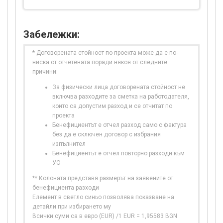
Забележки:
* Договорената стойност по проекта може да е по-
ниска от отчетената поради някоя от следните
причини:
За физически лица договорената стойност не
включва разходите за сметка на работодателя,
които са допустим разход и се отчитат по
проекта
Бенефициентът е отчел разход само с фактура
без да е сключен договор с избрания
изпълнител
Бенефициентът е отчел повторно разходи към
УО
** Колоната представя размерът на заявените от
бенефициента разходи
Елемент в светло синьо позволява показване на
детайли при избирането му
Всички суми са в евро (EUR) /1 EUR = 1,95583 BGN