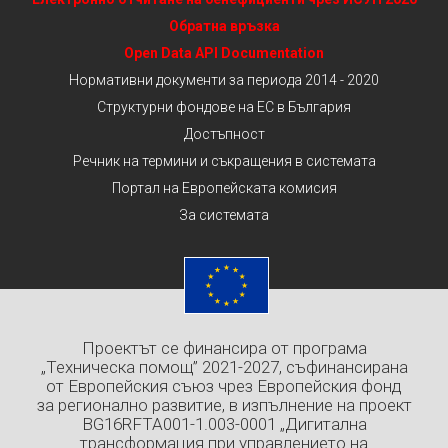
Обратна връзка
Open Data API Documentation
Нормативни документи за периода 2014 - 2020
Структурни фондове на ЕС в България
Достъпност
Речник на термини и съкращения в системата
Портал на Европейската комисия
За системата
Проектът се финансира от програма
„Техническа помощ” 2021-2027, съфинансирана
от Европейския съюз чрез Европейския фонд
за регионално развитие, в изпълнение на проект
BG16RFTA001-1.003-0001 „Дигитална
трансформация при управлението на