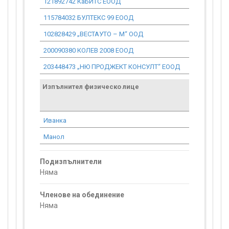
121892742 КаБИТС ЕООД
4 795.41
115784032 БУЛТЕКС 99 ЕООД
2 396.20
102828429 „ВЕСТАУТО – М“ ООД
15 078.00
200090380 КОЛЕВ 2008 ЕООД
1 012.35
203448473 „НЮ ПРОДЖЕКТ КОНСУЛТ“ ЕООД
3 809.12
Изпълнител физическо лице
Договор
стойност
проекта*
Иванка
5 997.76
Манол
5 629.94
Подизпълнители
Няма
Членове на обединение
Няма