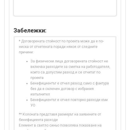
Забележки:
* Договорената стойност по проекта може да е по-
ниска от отчетената поради някоя от следните
причини:
За физически лица договорената стойност не
включва разходите за сметка на работодателя,
които са допустим разход и се отчитат по
проекта
Бенефициентът е отчел разход само с фактура
без да е сключен договор с избрания
изпълнител
Бенефициентът е отчел повторно разходи към
УО
** Колоната представя размерът на заявените от
бенефициента разходи
Елемент в светло синьо позволява показване на