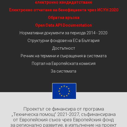
електронно кандидатстване
Електронно отчитане на бенефициенти чрез ИСУН 2020
Обратна връзка
Open Data API Documentation
Нормативни документи за периода 2014 - 2020
Структурни фондове на ЕС в България
Достъпност
Речник на термини и съкращения в системата
Портал на Европейската комисия
За системата
Проектът се финансира от програма
„Техническа помощ” 2021-2027, съфинансирана
от Европейския съюз чрез Европейския фонд
за регионално развитие, в изпълнение на проект