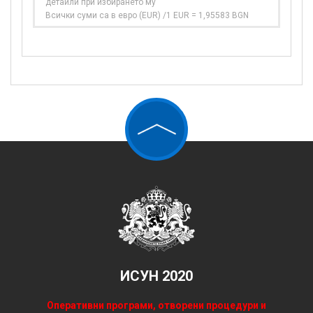
детайли при избирането му
Всички суми са в евро (EUR) /1 EUR = 1,95583 BGN
ИСУН 2020
Оперативни програми, отворени процедури и