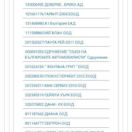
130006992 ДОВЕРИЕ - БРИКО АД
0.00
101661176 ГАРАНТ-2004 ЕООД
0.00
131468980 А1 България ЕАД
0.00
111548860 МЕГАЛАН ООД
0.00
201502627 ПАНТА РЕЙ-2011 ООД
0.00
000691030 СДРУЖЕНИЕ "СЪЮЗ НА
0.00
БЪЛГАРСКИТЕ АВТОМОБИЛИСТИ" Сдружение
201624136 " ФОНТАНА ГРУП " ЕООД
0.00
202280250 ГЛОБУС ПЕРФЕКТ 2012 ЕООД
0.00
201336511 МИК СЕРВИЗ 2010 ООД
0.00
202385319 СЕЙФТИ УЪРК ЕООД
0.00
202070832 ДАНИ - ЕХ ЕООД
0.00
811187662 ДИАНА ООД
0.00
831144177 СЕКТРОН ООД
0.00