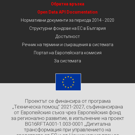
Обратна връзка
Open Data API Documentation
Нормативни документи за периода 2014 - 2020
Структурни фондове на ЕС в България
Достъпност
Речник на термини и съкращения в системата
Портал на Европейската комисия
За системата
Проектът се финансира от програма
„Техническа помощ” 2021-2027, съфинансирана
от Европейския съюз чрез Европейския фонд
за регионално развитие, в изпълнение на проект
BG16RFTA001-1.003-0001 „Дигитална
трансформация при управлението на