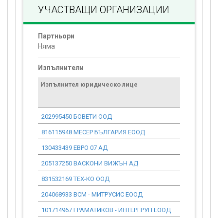
УЧАСТВАЩИ ОРГАНИЗАЦИИ
Партньори
Няма
Изпълнители
Изпълнител юридическо лице
Договор
стойност
проекта*
202995450 БОВЕТИ ООД
0.00
816115948 МЕСЕР БЪЛГАРИЯ ЕООД
0.00
130433439 ЕВРО 07 АД
0.00
205137250 ВАСКОНИ ВИЖЪН АД
0.00
831532169 ТЕХ-КО ООД
0.00
204068933 ВСМ - МИТРУСИС ЕООД
0.00
101714967 ГРАМАТИКОВ - ИНТЕРГРУП ЕООД
0.00