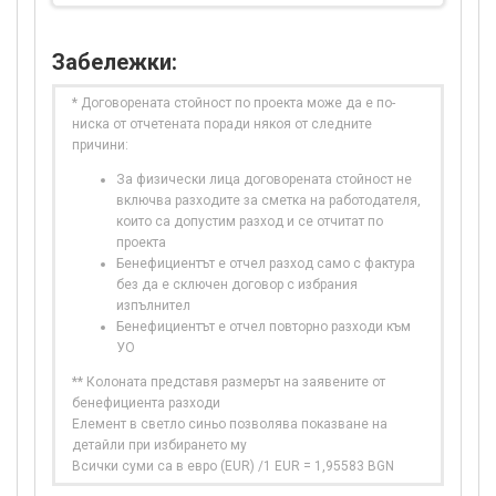
Забележки:
* Договорената стойност по проекта може да е по-
ниска от отчетената поради някоя от следните
причини:
За физически лица договорената стойност не
включва разходите за сметка на работодателя,
които са допустим разход и се отчитат по
проекта
Бенефициентът е отчел разход само с фактура
без да е сключен договор с избрания
изпълнител
Бенефициентът е отчел повторно разходи към
УО
** Колоната представя размерът на заявените от
бенефициента разходи
Елемент в светло синьо позволява показване на
детайли при избирането му
Всички суми са в евро (EUR) /1 EUR = 1,95583 BGN