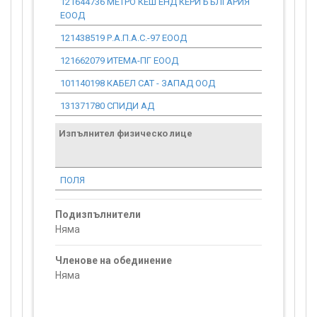
121644736 МЕТРО КЕШ ЕНД КЕРИ БЪЛГАРИЯ
0.00
ЕООД
121438519 Р.А.П.А.С.-97 ЕООД
0.00
121662079 ИТЕМА-ПГ ЕООД
0.00
101140198 КАБЕЛ САТ - ЗАПАД ООД
0.00
131371780 СПИДИ АД
0.00
Изпълнител физическо лице
Договор
стойност
проекта*
ПОЛЯ
0.00
Подизпълнители
Няма
Членове на обединение
Няма