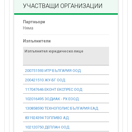
УЧАСТВАЩИ ОРГАНИЗАЦИИ
Партньори
Няма
Изпълнители
Изпълнител юридическо лице
Договор
стойност
проекта*
200751593 ИТР БЪЛГАРИЯ ООД
0.00
200421510 ЖУ-БГ ООД
0.00
117047646 ЕКОНТ ЕКСПРЕС ООД
0.00
102016495 ЗОДИАК - РХ ЕООД
0.00
130858590 ТЕХНОПОЛИС БЪЛГАРИЯ ЕАД
0.00
831924394 ТОПЛИВО АД
0.00
102120750 ДЕПЛАН ООД
0.00