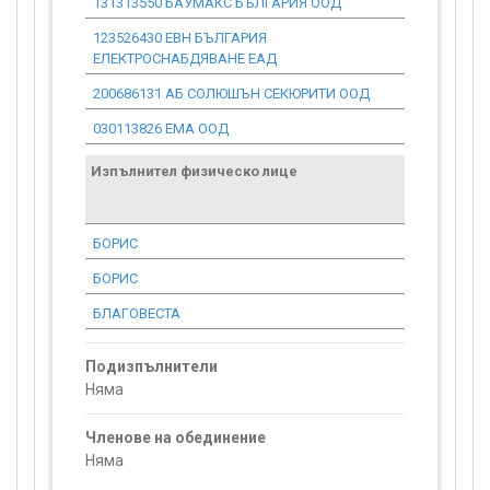
131313550 БАУМАКС БЪЛГАРИЯ ООД
0.00
123526430 ЕВН БЪЛГАРИЯ
0.00
ЕЛЕКТРОСНАБДЯВАНЕ ЕАД
200686131 АБ СОЛЮШЪН СЕКЮРИТИ ООД
0.00
030113826 ЕМА ООД
0.00
Изпълнител физическо лице
Договор
стойност
проекта*
БОРИС
0.00
БОРИС
0.00
БЛАГОВЕСТА
0.00
Подизпълнители
Няма
Членове на обединение
Няма