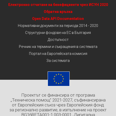
Електронно отчитане на бенефициенти чрез ИСУН 2020
Обратна връзка
Open Data API Documentation
Нормативни документи за периода 2014 - 2020
Структурни фондове на ЕС в България
Достъпност
Речник на термини и съкращения в системата
Портал на Европейската комисия
За системата
Проектът се финансира от програма
„Техническа помощ” 2021-2027, съфинансирана
от Европейския съюз чрез Европейския фонд
за регионално развитие, в изпълнение на проект
BG16RFTA001-1.003-0001 „Дигитална