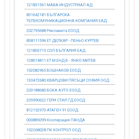
121831561 МАВА ИНДУСТРИАЛ АД
0.00
831642181 БЪЛГАРСКА
0.00
ТЕЛЕКОМУНИКАЦИОННА КОМПАНИЯ ЕАД
202795688 Рекламата ЕООД
0.00
838111596 ЕТ ДЕЛКАР - ПЕНЬО КУРТЕВ
0.00
121803715 СОЛ БЪЛГАРИЯ ЕАД
0.00
128014811 ЕТ М ЕНД Б - ЯНКО МИТЕВ
0.00
102082965 БОШНАКОВ ЕООД
0.00
130472680 КВАРЦОВИ ПЯСЪЦИ СОФИЯ ООД
0.00
203188680 БОКА АУТО ЕООД
0.00
205990622 ГЕРИ СТИЛ ГД ЕООД
0.00
812152970 АТАГЕН 91 ЕООД
0.00
000885099 Кооперация ПАНДА
0.00
102268028 ПК КОНТРОЛ ООД
0.00