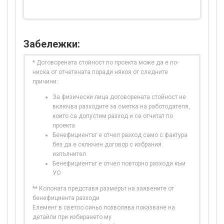
Забележки:
* Договорената стойност по проекта може да е по-
ниска от отчетената поради някоя от следните
причини:
За физически лица договорената стойност не
включва разходите за сметка на работодателя,
които са допустим разход и се отчитат по
проекта
Бенефициентът е отчел разход само с фактура
без да е сключен договор с избрания
изпълнител
Бенефициентът е отчел повторно разходи към
УО
** Колоната представя размерът на заявените от
бенефициента разходи
Елемент в светло синьо позволява показване на
детайли при избирането му