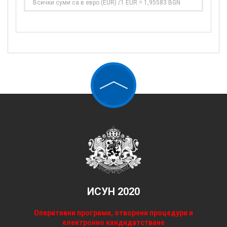
Всички суми са в евро (EUR) /1 EUR = 1,95583 BGN
ИСУН 2020
Оперативни програми, отворени процедури и
електронно кандидатстване