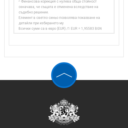
2
Финансова корекция с нулева обща стойност
означава, че същата е отменена вследствие на
съдебно решение.
Елемент в светло синьо позволява показване на
детайли при избирането му
Всички суми са в евро (EUR) /1 EUR = 1,95583 BGN