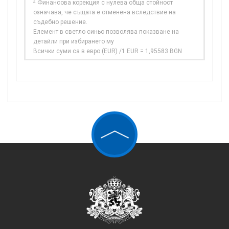
2
Финансова корекция с нулева обща стойност
означава, че същата е отменена вследствие на
съдебно решение.
Елемент в светло синьо позволява показване на
детайли при избирането му
Всички суми са в евро (EUR) /1 EUR = 1,95583 BGN