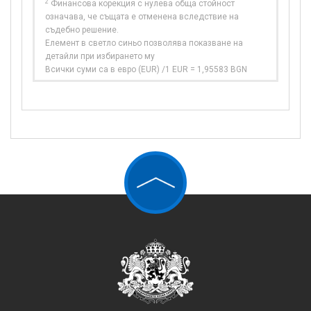
2
Финансова корекция с нулева обща стойност
означава, че същата е отменена вследствие на
съдебно решение.
Елемент в светло синьо позволява показване на
детайли при избирането му
Всички суми са в евро (EUR) /1 EUR = 1,95583 BGN