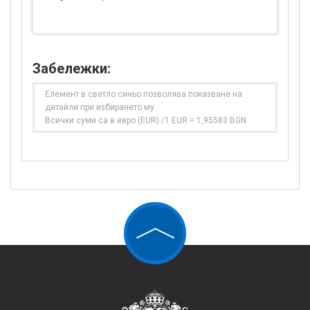
Забележки:
Елемент в светло синьо позволява показване на
детайли при избирането му
Всички суми са в евро (EUR) /1 EUR = 1,95583 BGN