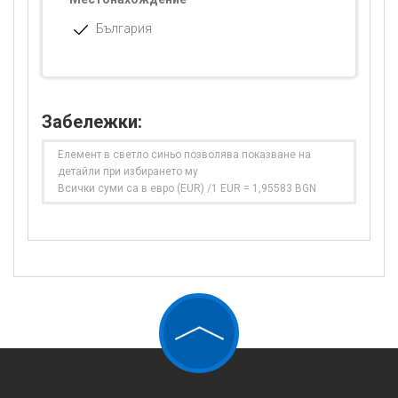
България
Забележки:
Елемент в светло синьо позволява показване на
детайли при избирането му
Всички суми са в евро (EUR) /1 EUR = 1,95583 BGN