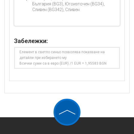
България (BG3), Югоизточен (BG34),
Сливен (BG342), Сливен
Забележки:
Елемент в светло синьо позволява показване на
детайли при избирането му
Всички суми са в евро (EUR) /1 EUR = 1,95583 BGN