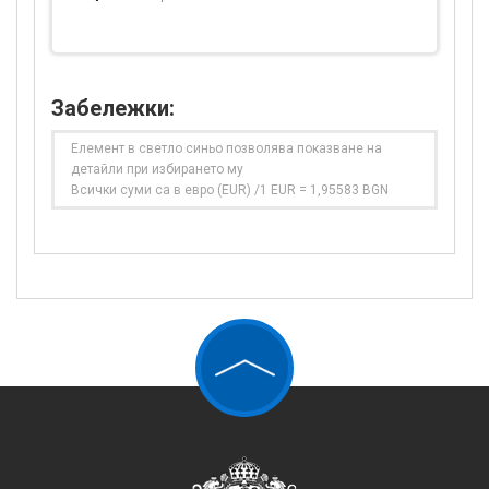
Забележки:
Елемент в светло синьо позволява показване на
детайли при избирането му
Всички суми са в евро (EUR) /1 EUR = 1,95583 BGN