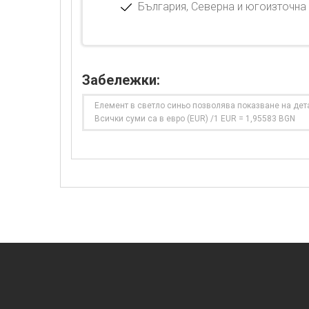
България, Северна и югоизточна 
Забележки:
Елемент в светло синьо позволява показване на дет
Всички суми са в евро (EUR) /1 EUR = 1,95583 BGN