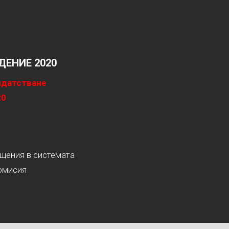
ЕНИЕ 2020
идатстване
20
ащения в системата
омисия