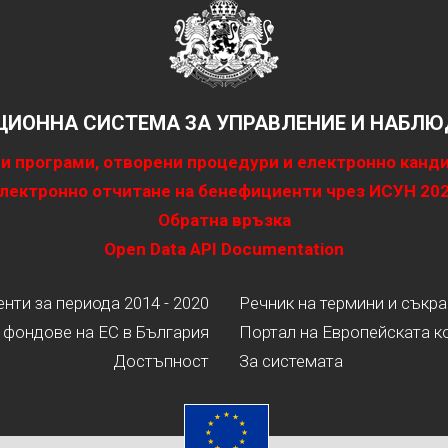
ИОННА СИСТЕМА ЗА УПРАВЛЕНИЕ И НАБЛЮД
и програми, отворени процедури и електронно канд
лектронно отчитане на бенефициенти чрез ИСУН 20
Обратна връзка
Open Data API Documentation
ти за периода 2014 - 2020
Речник на термини и съкр
 фондове на ЕС в България
Портал на Европейската к
Достъпност
За системата