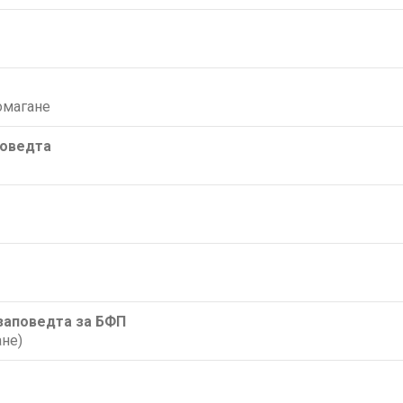
омагане
поведта
/заповедта за БФП
не)