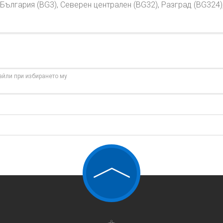
България (BG3), Северен централен (BG32), Разград (BG324)
айли при избирането му